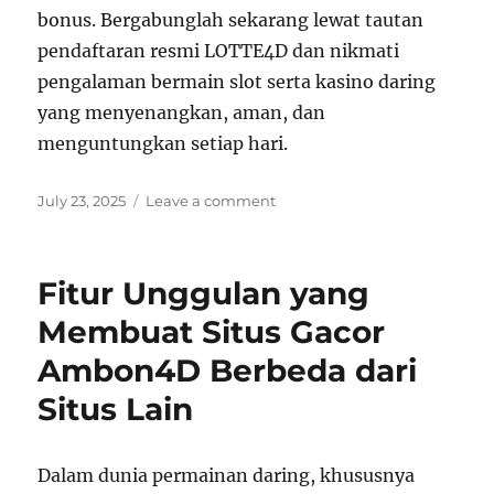
bonus. Bergabunglah sekarang lewat tautan
pendaftaran resmi LOTTE4D dan nikmati
pengalaman bermain slot serta kasino daring
yang menyenangkan, aman, dan
menguntungkan setiap hari.
Posted
on
July 23, 2025
Leave a comment
on
LOTTE4D
Situs
Resmi
Fitur Unggulan yang
&
Terpercaya
Membuat Situs Gacor
di
Ambon4D Berbeda dari
2025
Situs Lain
Dalam dunia permainan daring, khususnya