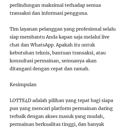
perlindungan maksimal terhadap semua
transaksi dan informasi pengguna.
Tim layanan pelanggan yang profesional selalu
siap membantu Anda kapan saja melalui live
chat dan WhatsApp. Apakah itu untuk
kebutuhan teknis, bantuan transaksi, atau
konsultasi permainan, semuanya akan
ditangani dengan cepat dan ramah.
Kesimpulan
LOTTE4D adalah pilihan yang tepat bagi siapa
pun yang mencari platform permainan daring
terbaik dengan akses masuk yang mudah,
permainan berkualitas tinggi, dan banyak