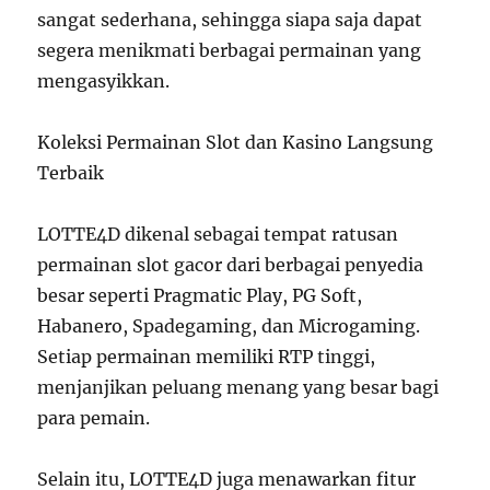
sangat sederhana, sehingga siapa saja dapat
segera menikmati berbagai permainan yang
mengasyikkan.
Koleksi Permainan Slot dan Kasino Langsung
Terbaik
LOTTE4D dikenal sebagai tempat ratusan
permainan slot gacor dari berbagai penyedia
besar seperti Pragmatic Play, PG Soft,
Habanero, Spadegaming, dan Microgaming.
Setiap permainan memiliki RTP tinggi,
menjanjikan peluang menang yang besar bagi
para pemain.
Selain itu, LOTTE4D juga menawarkan fitur