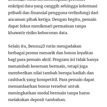
enkripsi data yang canggih sehingga informasi
pribadi dan finansial pengguna terlindungi dari
ancaman pihak ketiga. Dengan begitu, pemain
dapat fokus menikmati permainan tanpa
khawatir risiko kebocoran data.
Selain itu, Bensu4D rutin mengadakan
berbagai promo menarik dan bonus loyalitas
bagi para pemain aktif. Program ini tidak hanya
menambah keseruan bermain, tetapi juga
memberikan nilai tambah berupa hadiah dan
cashback yang kompetitif. Para pemain dapat
memanfaatkan bonus tersebut untuk
meningkatkan modal bermain tanpa harus
melakukan deposit tambahan.