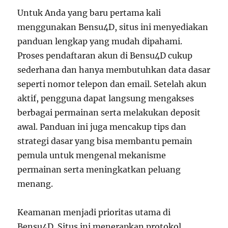
Untuk Anda yang baru pertama kali
menggunakan Bensu4D, situs ini menyediakan
panduan lengkap yang mudah dipahami.
Proses pendaftaran akun di Bensu4D cukup
sederhana dan hanya membutuhkan data dasar
seperti nomor telepon dan email. Setelah akun
aktif, pengguna dapat langsung mengakses
berbagai permainan serta melakukan deposit
awal. Panduan ini juga mencakup tips dan
strategi dasar yang bisa membantu pemain
pemula untuk mengenal mekanisme
permainan serta meningkatkan peluang
menang.
Keamanan menjadi prioritas utama di
Bensu4D. Situs ini menerapkan protokol