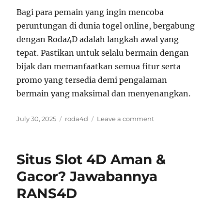
Bagi para pemain yang ingin mencoba
peruntungan di dunia togel online, bergabung
dengan Roda4D adalah langkah awal yang
tepat. Pastikan untuk selalu bermain dengan
bijak dan memanfaatkan semua fitur serta
promo yang tersedia demi pengalaman
bermain yang maksimal dan menyenangkan.
Posted
Tags
on
July 30, 2025
roda4d
Leave a comment
on
Panduan
Lengkap
Menggunakan
Situs Slot 4D Aman &
Roda4D:
Platform
Gacor? Jawabannya
Terpercaya
RANS4D
untuk
Permainan
Togel