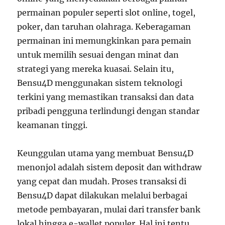
permainan populer seperti slot online, togel,
poker, dan taruhan olahraga. Keberagaman
permainan ini memungkinkan para pemain
untuk memilih sesuai dengan minat dan
strategi yang mereka kuasai. Selain itu,
Bensu4D menggunakan sistem teknologi
terkini yang memastikan transaksi dan data
pribadi pengguna terlindungi dengan standar
keamanan tinggi.
Keunggulan utama yang membuat Bensu4D
menonjol adalah sistem deposit dan withdraw
yang cepat dan mudah. Proses transaksi di
Bensu4D dapat dilakukan melalui berbagai
metode pembayaran, mulai dari transfer bank
lokal hingga e-wallet populer. Hal ini tentu