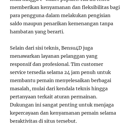
memberikan kenyamanan dan fleksibilitas bagi
para pengguna dalam melakukan pengisian
saldo maupun penarikan kemenangan tanpa
hambatan yang berarti.
Selain dari sisi teknis, Bensu4D juga
menawarkan layanan pelanggan yang
responsif dan profesional. Tim customer
service tersedia selama 24 jam penuh untuk
membantu pemain menyelesaikan berbagai
masalah, mulai dari kendala teknis hingga
pertanyaan terkait aturan permainan.
Dukungan ini sangat penting untuk menjaga
kepercayaan dan kenyamanan pemain selama
beraktivitas di situs tersebut.