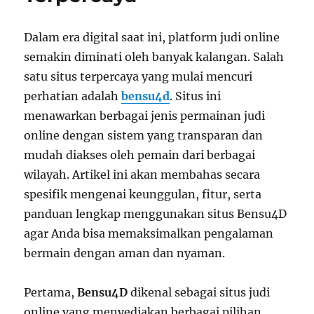
Dalam era digital saat ini, platform judi online
semakin diminati oleh banyak kalangan. Salah
satu situs terpercaya yang mulai mencuri
perhatian adalah
bensu4d
. Situs ini
menawarkan berbagai jenis permainan judi
online dengan sistem yang transparan dan
mudah diakses oleh pemain dari berbagai
wilayah. Artikel ini akan membahas secara
spesifik mengenai keunggulan, fitur, serta
panduan lengkap menggunakan situs Bensu4D
agar Anda bisa memaksimalkan pengalaman
bermain dengan aman dan nyaman.
Pertama,
Bensu4D
dikenal sebagai situs judi
online yang menyediakan berbagai pilihan