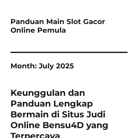
Panduan Main Slot Gacor
Online Pemula
Month:
July 2025
Keunggulan dan
Panduan Lengkap
Bermain di Situs Judi
Online Bensu4D yang
Terpercaya