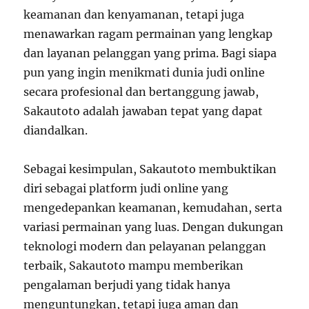
keamanan dan kenyamanan, tetapi juga
menawarkan ragam permainan yang lengkap
dan layanan pelanggan yang prima. Bagi siapa
pun yang ingin menikmati dunia judi online
secara profesional dan bertanggung jawab,
Sakautoto adalah jawaban tepat yang dapat
diandalkan.
Sebagai kesimpulan, Sakautoto membuktikan
diri sebagai platform judi online yang
mengedepankan keamanan, kemudahan, serta
variasi permainan yang luas. Dengan dukungan
teknologi modern dan pelayanan pelanggan
terbaik, Sakautoto mampu memberikan
pengalaman berjudi yang tidak hanya
menguntungkan, tetapi juga aman dan