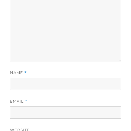
NAME
*
EMAIL
*
WEBSITE