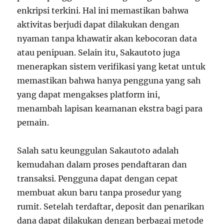
enkripsi terkini. Hal ini memastikan bahwa
aktivitas berjudi dapat dilakukan dengan
nyaman tanpa khawatir akan kebocoran data
atau penipuan. Selain itu, Sakautoto juga
menerapkan sistem verifikasi yang ketat untuk
memastikan bahwa hanya pengguna yang sah
yang dapat mengakses platform ini,
menambah lapisan keamanan ekstra bagi para
pemain.
Salah satu keunggulan Sakautoto adalah
kemudahan dalam proses pendaftaran dan
transaksi. Pengguna dapat dengan cepat
membuat akun baru tanpa prosedur yang
rumit. Setelah terdaftar, deposit dan penarikan
dana dapat dilakukan dengan berbagai metode