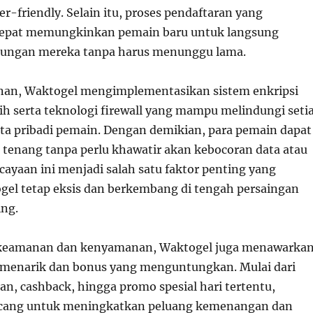
er-friendly. Selain itu, proses pendaftaran yang
cepat memungkinkan pemain baru untuk langsung
ungan mereka tanpa harus menunggu lama.
nan, Waktogel mengimplementasikan sistem enkripsi
ih serta teknologi firewall yang mampu melindungi seti
ata pribadi pemain. Dengan demikian, para pemain dapat
tenang tanpa perlu khawatir akan kebocoran data atau
cayaan ini menjadi salah satu faktor penting yang
l tetap eksis dan berkembang di tengah persaingan
ing.
gi keamanan dan kenyamanan, Waktogel juga menawarka
 menarik dan bonus yang menguntungkan. Mulai dari
an, cashback, hingga promo spesial hari tertentu,
cang untuk meningkatkan peluang kemenangan dan