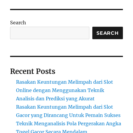
Search
SEARCH
Recent Posts
Rasakan Keuntungan Melimpah dari Slot
Online dengan Menggunakan Teknik
Analisis dan Prediksi yang Akurat
Rasakan Keuntungan Melimpah dari Slot
Gacor yang Dirancang Untuk Pemain Sukses
Teknik Menganalisis Pola Pergerakan Angka
Togel Gacor Secara Mendalam