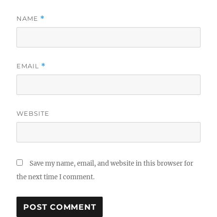
NAME
*
EMAIL
*
WEBSITE
Save my name, email, and website in this browser for
the next time I comment.