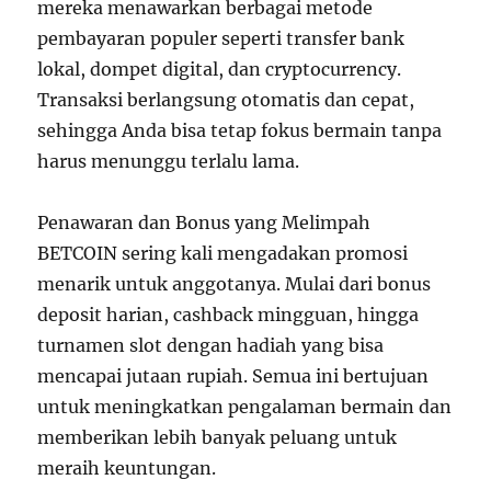
mereka menawarkan berbagai metode
pembayaran populer seperti transfer bank
lokal, dompet digital, dan cryptocurrency.
Transaksi berlangsung otomatis dan cepat,
sehingga Anda bisa tetap fokus bermain tanpa
harus menunggu terlalu lama.
Penawaran dan Bonus yang Melimpah
BETCOIN sering kali mengadakan promosi
menarik untuk anggotanya. Mulai dari bonus
deposit harian, cashback mingguan, hingga
turnamen slot dengan hadiah yang bisa
mencapai jutaan rupiah. Semua ini bertujuan
untuk meningkatkan pengalaman bermain dan
memberikan lebih banyak peluang untuk
meraih keuntungan.