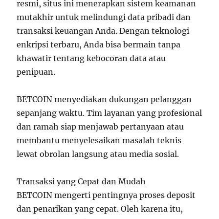
resmi, situs ini menerapkan sistem keamanan
mutakhir untuk melindungi data pribadi dan
transaksi keuangan Anda. Dengan teknologi
enkripsi terbaru, Anda bisa bermain tanpa
khawatir tentang kebocoran data atau
penipuan.
BETCOIN menyediakan dukungan pelanggan
sepanjang waktu. Tim layanan yang profesional
dan ramah siap menjawab pertanyaan atau
membantu menyelesaikan masalah teknis
lewat obrolan langsung atau media sosial.
Transaksi yang Cepat dan Mudah
BETCOIN mengerti pentingnya proses deposit
dan penarikan yang cepat. Oleh karena itu,