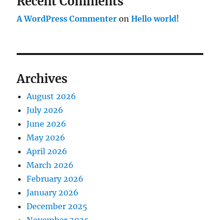
Recent Comments
A WordPress Commenter
on
Hello world!
Archives
August 2026
July 2026
June 2026
May 2026
April 2026
March 2026
February 2026
January 2026
December 2025