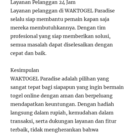
Layanan Pelanggan 24 Jam
Layanan pelanggan di WAKTOGEL Paradise
selalu siap membantu pemain kapan saja
mereka membutuhkannya. Dengan tim
profesional yang siap memberikan solusi,
semua masalah dapat diselesaikan dengan
cepat dan baik.
Kesimpulan
WAKTOGEL Paradise adalah pilihan yang
sangat tepat bagi siapapun yang ingin bermain
togel online dengan aman dan berpeluang
mendapatkan keuntungan. Dengan hadiah
langsung dalam rupiah, kemudahan dalam
transaksi, serta dukungan layanan dan fitur
terbaik, tidak mengherankan bahwa