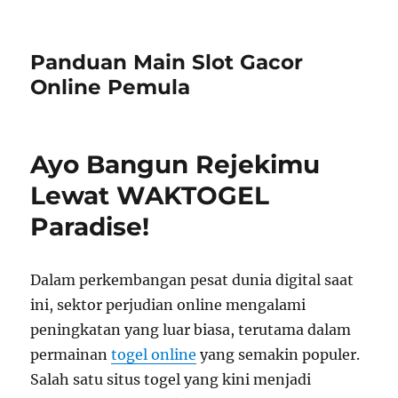
Panduan Main Slot Gacor
Online Pemula
Ayo Bangun Rejekimu
Lewat WAKTOGEL
Paradise!
Dalam perkembangan pesat dunia digital saat
ini, sektor perjudian online mengalami
peningkatan yang luar biasa, terutama dalam
permainan
togel online
yang semakin populer.
Salah satu situs togel yang kini menjadi