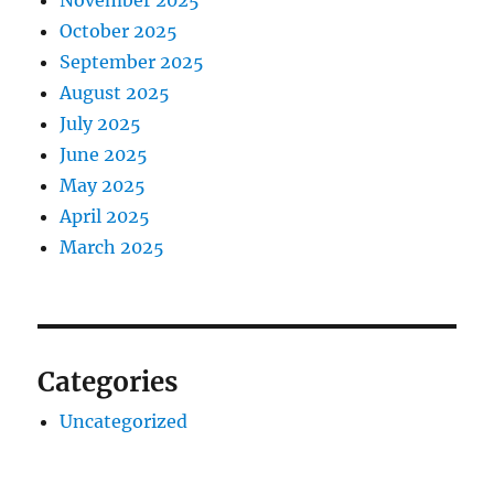
November 2025
October 2025
September 2025
August 2025
July 2025
June 2025
May 2025
April 2025
March 2025
Categories
Uncategorized