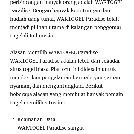
perbincangan banyak orang adalah WAKTOGEL
Paradise. Dengan banyak keuntungan dan
hadiah uang tunai, WAKTOGEL Paradise telah
menjadi pilihan utama di kalangan penggemar
togel di Indonesia.
Alasan Memilih WAKTOGEL Paradise
WAKTOGEL Paradise adalah lebih dari sekadar
situs togel biasa. Platform ini didesain untuk
memberikan pengalaman bermain yang aman,
nyaman, dan menguntungkan. Berikut
beberapa alasan yang membuat banyak pemain
togel memilih situs ini:
Keamanan Data
WAKTOGEL Paradise sangat