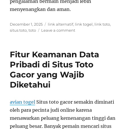
pengalaman bermain menjadi lebih
menyenangkan dan aman.
Posted
Tags
December 1, 2025
link alternatif
,
link togel
,
link toto
,
on
on
situs toto
,
toto
Leave a comment
Perkembangan
Teknologi
Blockchain
Fitur Keamanan Data
dalam
Meningkatkan
Pribadi di Situs Toto
Transparansi
Gacor yang Wajib
Situs
Gacor
Diketahui
avian togel
Situs toto gacor semakin diminati
oleh para pecinta judi online karena
menawarkan peluang kemenangan tinggi dan
peluang besar. Banyak pemain mencari situs