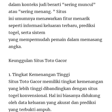
dalam konteks judi berarti “sering muncul”
atau “sering menang. ” Situs
ini umumnya menawarkan fitur menarik
seperti informasi keluaran terbaru, prediksi
togel, serta sistem
yang mempermudah pemain dalam memasang
angka.
Keunggulan Situs Toto Gacor
1. Tingkat Kemenangan Tinggi
Situs Toto Gacor memiliki tingkat kemenangan
yang lebih tinggi dibandingkan dengan situs
togel konvensional. Hal ini biasanya didukung
oleh data keluaran yang akurat dan prediksi
yang terbukti ampuh.