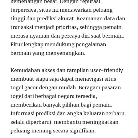
kemenangan besar. Dengan reputasi
terpercaya, situs ini menawarkan peluang
tinggi dan prediksi akurat. Keamanan data dan
transaksi menjadi prioritas, sehingga pemain
merasa nyaman dan percaya diri saat bermain.
Fitur lengkap mendukung pengalaman
bermain yang menyenangkan.
Kemudahan akses dan tampilan user-friendly
membuat siapa saja dapat menavigasi situs
togel gacor dengan mudah. Beragam pasaran
togel dari berbagai negara tersedia,
memberikan banyak pilihan bagi pemain.
Informasi prediksi dan angka keluaran terbaru
selalu diperbarui, membantu meningkatkan
peluang menang secara signifikan.