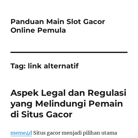
Panduan Main Slot Gacor
Online Pemula
Tag:
link alternatif
Aspek Legal dan Regulasi
yang Melindungi Pemain
di Situs Gacor
meme4d
Situs gacor menjadi pilihan utama