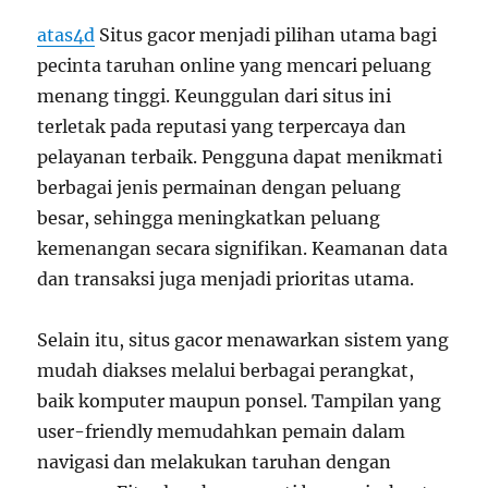
Semakin
atas4d
Situs gacor menjadi pilihan utama bagi
Seru
pecinta taruhan online yang mencari peluang
menang tinggi. Keunggulan dari situs ini
terletak pada reputasi yang terpercaya dan
pelayanan terbaik. Pengguna dapat menikmati
berbagai jenis permainan dengan peluang
besar, sehingga meningkatkan peluang
kemenangan secara signifikan. Keamanan data
dan transaksi juga menjadi prioritas utama.
Selain itu, situs gacor menawarkan sistem yang
mudah diakses melalui berbagai perangkat,
baik komputer maupun ponsel. Tampilan yang
user-friendly memudahkan pemain dalam
navigasi dan melakukan taruhan dengan