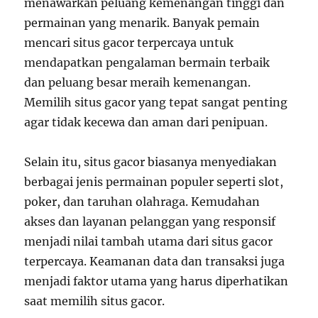
menawarkan peluang kemenangan tinggi dan
permainan yang menarik. Banyak pemain
mencari situs gacor terpercaya untuk
mendapatkan pengalaman bermain terbaik
dan peluang besar meraih kemenangan.
Memilih situs gacor yang tepat sangat penting
agar tidak kecewa dan aman dari penipuan.
Selain itu, situs gacor biasanya menyediakan
berbagai jenis permainan populer seperti slot,
poker, dan taruhan olahraga. Kemudahan
akses dan layanan pelanggan yang responsif
menjadi nilai tambah utama dari situs gacor
terpercaya. Keamanan data dan transaksi juga
menjadi faktor utama yang harus diperhatikan
saat memilih situs gacor.