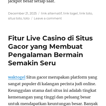
jackpot besar setiap saat.
Posted
Tags
December 21, 2025
link alternatif
,
link togel
,
link toto
,
on
on
situs toto
,
toto
Leave a comment
Dampak
Positif
dari
Fitur Live Casino di Situs
Menggunakan
Situs
Gacor yang Membuat
Gacor
Pengalaman Bermain
untuk
Pengalaman
Semakin Seru
Bermain
yang
Lebih
waktogel
Situs gacor merupakan platform yang
Menarik
sangat populer di kalangan pecinta judi online.
Keunggulan utama dari situs ini adalah tingkat
kemenangan yang tinggi dan peluang besar
untuk mendapatkan keuntungan besar. Banyak