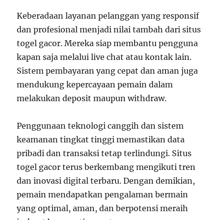
Keberadaan layanan pelanggan yang responsif
dan profesional menjadi nilai tambah dari situs
togel gacor. Mereka siap membantu pengguna
kapan saja melalui live chat atau kontak lain.
Sistem pembayaran yang cepat dan aman juga
mendukung kepercayaan pemain dalam
melakukan deposit maupun withdraw.
Penggunaan teknologi canggih dan sistem
keamanan tingkat tinggi memastikan data
pribadi dan transaksi tetap terlindungi. Situs
togel gacor terus berkembang mengikuti tren
dan inovasi digital terbaru. Dengan demikian,
pemain mendapatkan pengalaman bermain
yang optimal, aman, dan berpotensi meraih