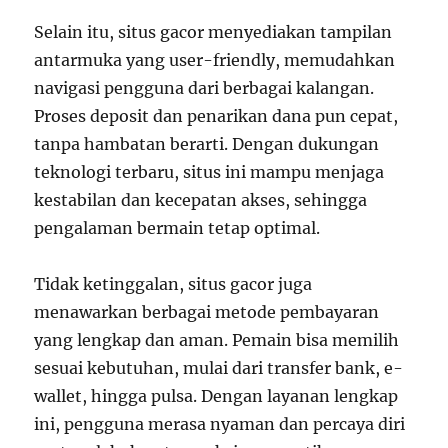
Selain itu, situs gacor menyediakan tampilan
antarmuka yang user-friendly, memudahkan
navigasi pengguna dari berbagai kalangan.
Proses deposit dan penarikan dana pun cepat,
tanpa hambatan berarti. Dengan dukungan
teknologi terbaru, situs ini mampu menjaga
kestabilan dan kecepatan akses, sehingga
pengalaman bermain tetap optimal.
Tidak ketinggalan, situs gacor juga
menawarkan berbagai metode pembayaran
yang lengkap dan aman. Pemain bisa memilih
sesuai kebutuhan, mulai dari transfer bank, e-
wallet, hingga pulsa. Dengan layanan lengkap
ini, pengguna merasa nyaman dan percaya diri