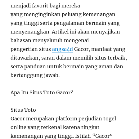
menjadi favorit bagi mereka
yang menginginkan peluang kemenangan
yang tinggi serta pengalaman bermain yang
menyenangkan. Artikel ini akan menyajikan
bahasan menyeluruh mengenai
pengertian situs
angsa4d
Gacor, manfaat yang
ditawarkan, saran dalam memilih situs terbaik,
serta panduan untuk bermain yang aman dan
bertanggung jawab.
Apa Itu Situs Toto Gacor?
Situs Toto
Gacor merupakan platform perjudian togel
online yang terkenal karena tingkat
kemenangan yang tinggi. Istilah “Gacor”