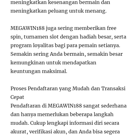
meningkatkan kesenangan bermain dan
meningkatkan peluang untuk menang.
MEGAWIN188 juga sering memberikan free
spin, turnamen slot dengan hadiah besar, serta
program loyalitas bagi para pemain setianya.
Semakin sering Anda bermain, semakin besar
kemungkinan untuk mendapatkan
keuntungan maksimal.
Proses Pendaftaran yang Mudah dan Transaksi
Cepat
Pendaftaran di MEGAWIN188 sangat sederhana
dan hanya memerlukan beberapa langkah
mudah. Cukup lengkapi informasi diri secara
akurat, verifikasi akun, dan Anda bisa segera