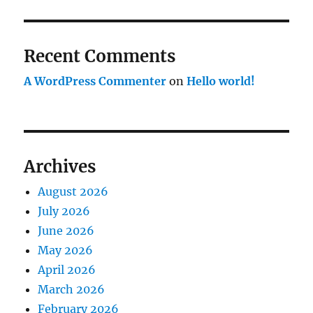
Recent Comments
A WordPress Commenter
on
Hello world!
Archives
August 2026
July 2026
June 2026
May 2026
April 2026
March 2026
February 2026