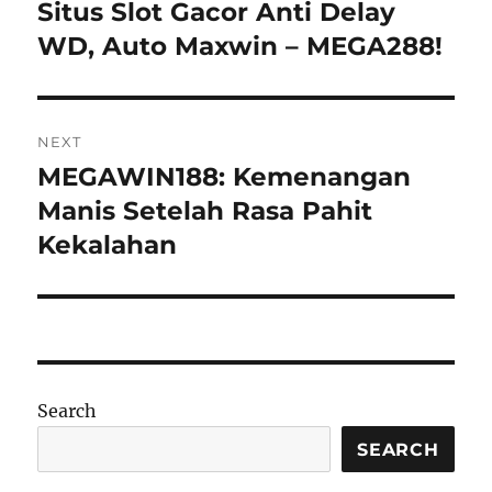
navigation
Situs Slot Gacor Anti Delay
Previous
post:
WD, Auto Maxwin – MEGA288!
NEXT
MEGAWIN188: Kemenangan
Next
post:
Manis Setelah Rasa Pahit
Kekalahan
Search
SEARCH