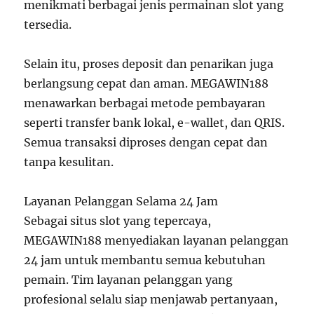
menikmati berbagai jenis permainan slot yang
tersedia.
Selain itu, proses deposit dan penarikan juga
berlangsung cepat dan aman. MEGAWIN188
menawarkan berbagai metode pembayaran
seperti transfer bank lokal, e-wallet, dan QRIS.
Semua transaksi diproses dengan cepat dan
tanpa kesulitan.
Layanan Pelanggan Selama 24 Jam
Sebagai situs slot yang tepercaya,
MEGAWIN188 menyediakan layanan pelanggan
24 jam untuk membantu semua kebutuhan
pemain. Tim layanan pelanggan yang
profesional selalu siap menjawab pertanyaan,