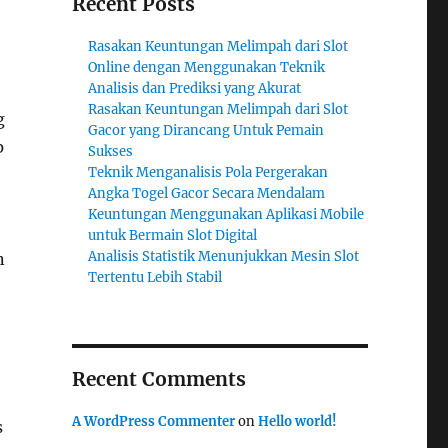
Recent Posts
Rasakan Keuntungan Melimpah dari Slot
Online dengan Menggunakan Teknik
Analisis dan Prediksi yang Akurat
Rasakan Keuntungan Melimpah dari Slot
g
Gacor yang Dirancang Untuk Pemain
p
Sukses
Teknik Menganalisis Pola Pergerakan
Angka Togel Gacor Secara Mendalam
Keuntungan Menggunakan Aplikasi Mobile
untuk Bermain Slot Digital
Analisis Statistik Menunjukkan Mesin Slot
n
Tertentu Lebih Stabil
Recent Comments
A WordPress Commenter
on
Hello world!
s