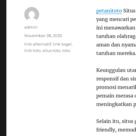
petanitoto
Situs
yang mencari pe
Author
admin
ini menawarkan 
Posted
November 28, 2025
taruhan olahra
on
Tags
link alternatif
,
link togel
,
aman dan nyama
link toto
,
situs toto
,
toto
taruhan mereka
Keunggulan utam
responsif dan si
promosi menarik
pemain merasa d
meningkatkan p
Selain itu, sit
friendly, memud