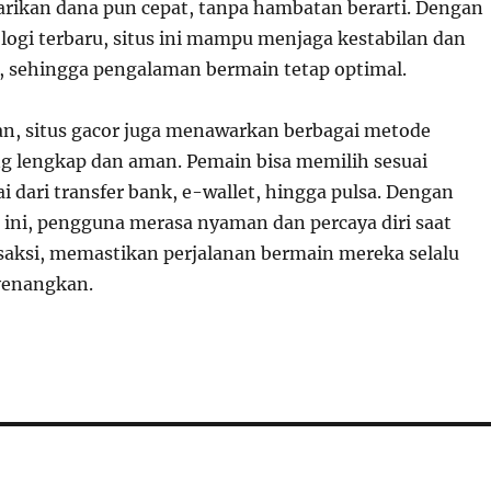
arikan dana pun cepat, tanpa hambatan berarti. Dengan
ogi terbaru, situs ini mampu menjaga kestabilan dan
, sehingga pengalaman bermain tetap optimal.
an, situs gacor juga menawarkan berbagai metode
 lengkap dan aman. Pemain bisa memilih sesuai
 dari transfer bank, e-wallet, hingga pulsa. Dengan
 ini, pengguna merasa nyaman dan percaya diri saat
aksi, memastikan perjalanan bermain mereka selalu
yenangkan.