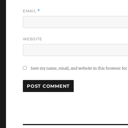
EMAIL
*
WEBSITE
Save my name, email, and website in this browser for