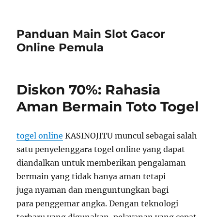
Panduan Main Slot Gacor
Online Pemula
Diskon 70%: Rahasia
Aman Bermain Toto Togel
togel online
KASINOJITU muncul sebagai salah
satu penyelenggara togel online yang dapat
diandalkan untuk memberikan pengalaman
bermain yang tidak hanya aman tetapi
juga nyaman dan menguntungkan bagi
para penggemar angka. Dengan teknologi