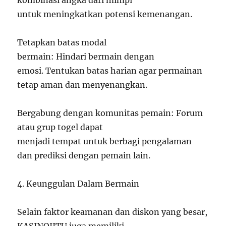
kombinasi angka dari mimpi
untuk meningkatkan potensi kemenangan.
Tetapkan batas modal
bermain: Hindari bermain dengan
emosi. Tentukan batas harian agar permainan
tetap aman dan menyenangkan.
Bergabung dengan komunitas pemain: Forum
atau grup togel dapat
menjadi tempat untuk berbagi pengalaman
dan prediksi dengan pemain lain.
4. Keunggulan Dalam Bermain
Selain faktor keamanan dan diskon yang besar,