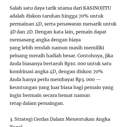
Salah satu daya tarik utama dari KASINOJITU
adalah diskon taruhan hingga 70% untuk
permainan 4D, serta penawaran menarik untuk
3D dan 2D. Dengan kata lain, pemain dapat
memasang angka dengan biaya
yang lebih rendah namun masih memiliki
peluang meraih hadiah besar. Contohnya, jika
Anda biasanya bertaruh Rp10. 000 untuk satu
kombinasi angka 4D, dengan diskon 70%
Anda hanya perlu membayar Rp3. 000 —
keuntungan yang luar biasa bagi pemain yang
ingin bermain secara hemat namun
tetap dalam persaingan.
3. Strategi Cerdas Dalam Menentukan Angka