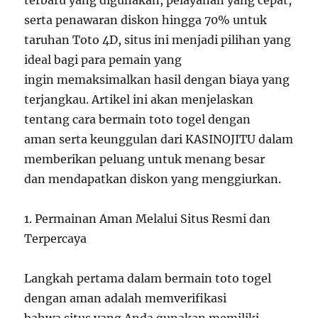
terbaru yang digunakan, pelayanan yang cepat,
serta penawaran diskon hingga 70% untuk
taruhan Toto 4D, situs ini menjadi pilihan yang
ideal bagi para pemain yang
ingin memaksimalkan hasil dengan biaya yang
terjangkau. Artikel ini akan menjelaskan
tentang cara bermain toto togel dengan
aman serta keunggulan dari KASINOJITU dalam
memberikan peluang untuk menang besar
dan mendapatkan diskon yang menggiurkan.
1. Permainan Aman Melalui Situs Resmi dan
Terpercaya
Langkah pertama dalam bermain toto togel
dengan aman adalah memverifikasi