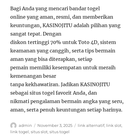
Bagi Anda yang mencari bandar togel
online yang aman, resmi, dan memberikan
keuntungan, KASINOJITU adalah pilihan yang
sangat tepat. Dengan
diskon tertinggi 70% untuk Toto 4D, sistem
keamanan yang canggih, serta tips bermain
aman yang bisa diterapkan, setiap
pemain memiliki kesempatan untuk meraih
kemenangan besar
tanpa kekhawatiran. Jadikan KASINOJITU
sebagai situs togel favorit Anda, dan
nikmati pengalaman bermain angka yang seru,
aman, serta penuh keuntungan setiap harinya.
Author
Posted
Tags
admin
November 3, 2025
link alternatif
,
link slot
,
on
link togel
,
situs slot
,
situs togel