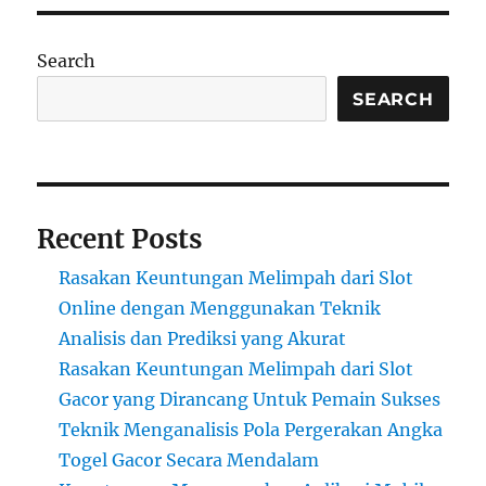
Search
SEARCH
Recent Posts
Rasakan Keuntungan Melimpah dari Slot
Online dengan Menggunakan Teknik
Analisis dan Prediksi yang Akurat
Rasakan Keuntungan Melimpah dari Slot
Gacor yang Dirancang Untuk Pemain Sukses
Teknik Menganalisis Pola Pergerakan Angka
Togel Gacor Secara Mendalam