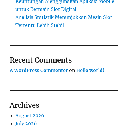
Keuntungan Menggunakan Aplikasi Mobile
untuk Bermain Slot Digital
Analisis Statistik Menunjukkan Mesin Slot
Tertentu Lebih Stabil
Recent Comments
A WordPress Commenter
on
Hello world!
Archives
August 2026
July 2026