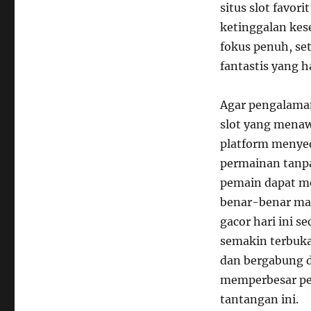
situs slot favor
ketinggalan ke
fokus penuh, se
fantastis yang h
Agar pengalaman
slot yang menaw
platform menyed
permainan tanpa
pemain dapat m
benar-benar mas
gacor hari ini 
semakin terbuka 
dan bergabung 
memperbesar pel
tantangan ini.