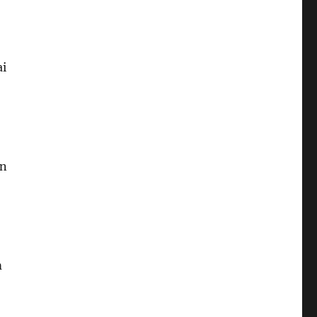
ai
an
m