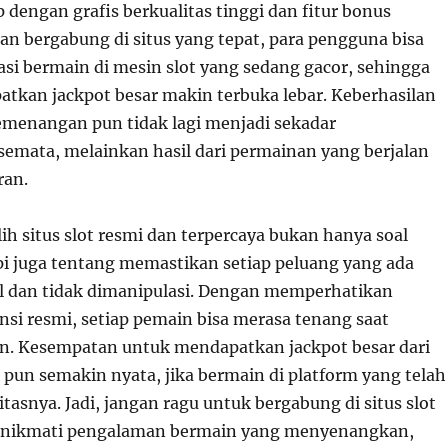
dengan grafis berkualitas tinggi dan fitur bonus
n bergabung di situs yang tepat, para pengguna bisa
si bermain di mesin slot yang sedang gacor, sehingga
tkan jackpot besar makin terbuka lebar. Keberhasilan
menangan pun tidak lagi menjadi sekadar
emata, melainkan hasil dari permainan yang berjalan
ran.
h situs slot resmi dan terpercaya bukan hanya soal
i juga tentang memastikan setiap peluang yang ada
l dan tidak dimanipulasi. Dengan memperhatikan
ensi resmi, setiap pemain bisa merasa tenang saat
n. Kesempatan untuk mendapatkan jackpot besar dari
 pun semakin nyata, jika bermain di platform yang telah
litasnya. Jadi, jangan ragu untuk bergabung di situs slot
n nikmati pengalaman bermain yang menyenangkan,