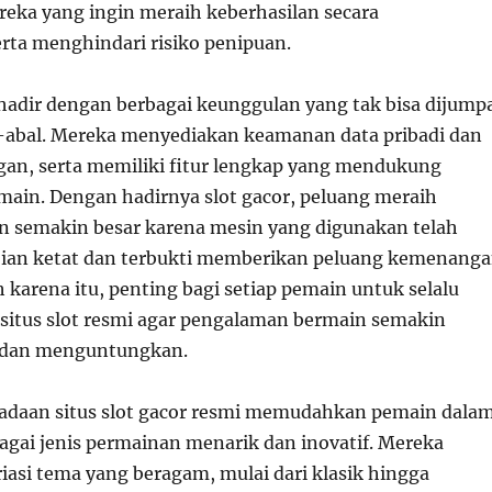
reka yang ingin meraih keberhasilan secara
erta menghindari risiko penipuan.
 hadir dengan berbagai keunggulan yang tak bisa dijump
l-abal. Mereka menyediakan keamanan data pribadi dan
gan, serta memiliki fitur lengkap yang mendukung
in. Dengan hadirnya slot gacor, peluang meraih
 semakin besar karena mesin yang digunakan telah
jian ketat dan terbukti memberikan peluang kemenang
h karena itu, penting bagi setiap pemain untuk selalu
itus slot resmi agar pengalaman bermain semakin
dan menguntungkan.
eradaan situs slot gacor resmi memudahkan pemain dala
gai jenis permainan menarik dan inovatif. Mereka
asi tema yang beragam, mulai dari klasik hingga