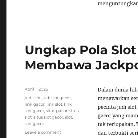
menguntungkan, 
Ungkap Pola Slot
Membawa Jackpot
Posted
April 1, 2026
Dalam dunia hib
on
Tags
judi slot
,
judi slot gacor
,
menawarkan sen
link gacor
,
link slot
,
link
pecinta judi sl
slot gacor
,
situs gacor
,
situs
gacor yang mam
slot
,
situs slot gacor
,
slot
,
slot gacor
tak terlupakan. 
on
Leave a comment
dan terbukti se