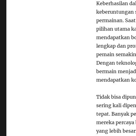
Profit
Keberhasilan da
keberuntungan s
permainan. Saat
pilihan utama k
mendapatkan bon
lengkap dan pro
pemain semakin
Dengan teknolo
bermain menjad
mendapatkan kom
Tidak bisa dipun
sering kali dip
tepat. Banyak p
mereka percaya
yang lebih besa