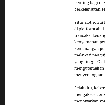
penting bagi me
Terbaik
untuk
berkelanjutan s
Pemula
dan
Situs slot resmi
Profesional
di platform aba
transaksi keuan
kenyamanan pema
kemenangan pun
melewati pengu
yang tinggi. Ole
mengutamakan s
menyenangkan 
Selain itu, keb
mengakses berba
menawarkan vari