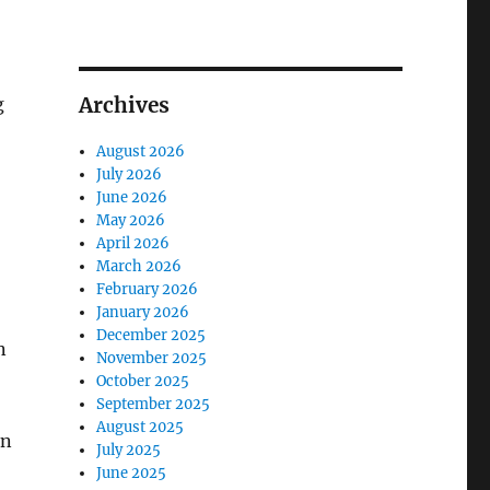
Archives
g
August 2026
July 2026
June 2026
May 2026
April 2026
March 2026
February 2026
January 2026
December 2025
n
November 2025
October 2025
September 2025
August 2025
an
July 2025
June 2025