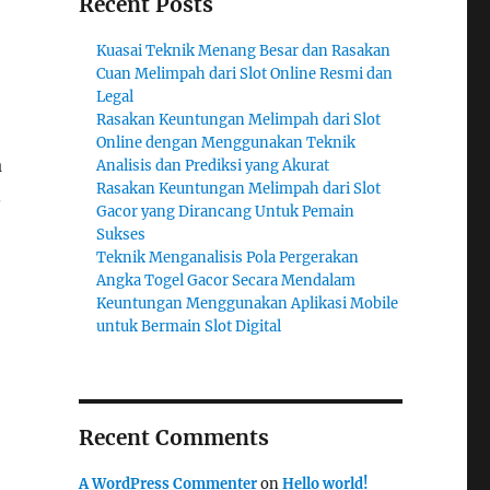
Recent Posts
Kuasai Teknik Menang Besar dan Rasakan
Cuan Melimpah dari Slot Online Resmi dan
Legal
Rasakan Keuntungan Melimpah dari Slot
Online dengan Menggunakan Teknik
a
Analisis dan Prediksi yang Akurat
Rasakan Keuntungan Melimpah dari Slot
.
Gacor yang Dirancang Untuk Pemain
Sukses
Teknik Menganalisis Pola Pergerakan
Angka Togel Gacor Secara Mendalam
Keuntungan Menggunakan Aplikasi Mobile
untuk Bermain Slot Digital
Recent Comments
A WordPress Commenter
on
Hello world!