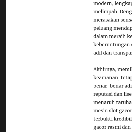
modern, lengkap 
melimpah. Denga
merasakan sensa
peluang mendapa
dalam meraih ke
keberuntungan s
adil dan transpa
Akhirnya, memili
keamanan, tetap
benar-benar adi
reputasi dan lis
menaruh taruha
mesin slot gacor
terbukti kredibi
gacor resmi da