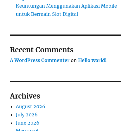
Keuntungan Menggunakan Aplikasi Mobile
untuk Bermain Slot Digital
Recent Comments
A WordPress Commenter
on
Hello world!
Archives
August 2026
July 2026
June 2026