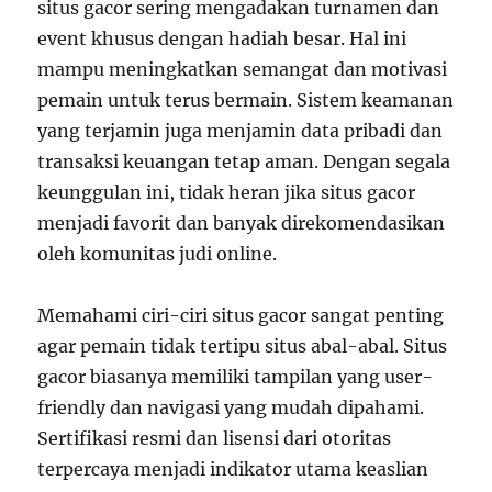
situs gacor sering mengadakan turnamen dan
event khusus dengan hadiah besar. Hal ini
mampu meningkatkan semangat dan motivasi
pemain untuk terus bermain. Sistem keamanan
yang terjamin juga menjamin data pribadi dan
transaksi keuangan tetap aman. Dengan segala
keunggulan ini, tidak heran jika situs gacor
menjadi favorit dan banyak direkomendasikan
oleh komunitas judi online.
Memahami ciri-ciri situs gacor sangat penting
agar pemain tidak tertipu situs abal-abal. Situs
gacor biasanya memiliki tampilan yang user-
friendly dan navigasi yang mudah dipahami.
Sertifikasi resmi dan lisensi dari otoritas
terpercaya menjadi indikator utama keaslian