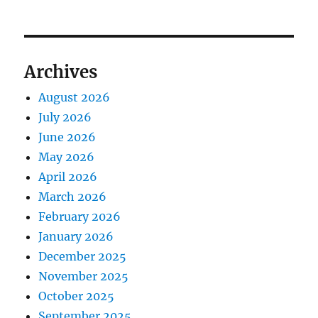
Archives
August 2026
July 2026
June 2026
May 2026
April 2026
March 2026
February 2026
January 2026
December 2025
November 2025
October 2025
September 2025