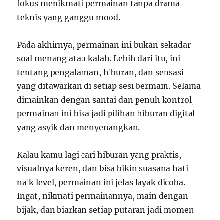
fokus menikmati permainan tanpa drama
teknis yang ganggu mood.
Pada akhirnya, permainan ini bukan sekadar
soal menang atau kalah. Lebih dari itu, ini
tentang pengalaman, hiburan, dan sensasi
yang ditawarkan di setiap sesi bermain. Selama
dimainkan dengan santai dan penuh kontrol,
permainan ini bisa jadi pilihan hiburan digital
yang asyik dan menyenangkan.
Kalau kamu lagi cari hiburan yang praktis,
visualnya keren, dan bisa bikin suasana hati
naik level, permainan ini jelas layak dicoba.
Ingat, nikmati permainannya, main dengan
bijak, dan biarkan setiap putaran jadi momen