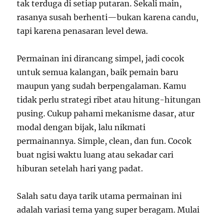
tak terduga di setiap putaran. Sekali main,
rasanya susah berhenti—bukan karena candu,
tapi karena penasaran level dewa.
Permainan ini dirancang simpel, jadi cocok
untuk semua kalangan, baik pemain baru
maupun yang sudah berpengalaman. Kamu
tidak perlu strategi ribet atau hitung-hitungan
pusing. Cukup pahami mekanisme dasar, atur
modal dengan bijak, lalu nikmati
permainannya. Simple, clean, dan fun. Cocok
buat ngisi waktu luang atau sekadar cari
hiburan setelah hari yang padat.
Salah satu daya tarik utama permainan ini
adalah variasi tema yang super beragam. Mulai