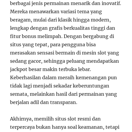
berbagai jenis permainan menarik dan inovatif.
Mereka menawarkan variasi tema yang
beragam, mulai dari klasik hingga modern,
lengkap dengan grafis berkualitas tinggi dan
fitur bonus melimpah. Dengan bergabung di
situs yang tepat, para pengguna bisa
merasakan sensasi bermain di mesin slot yang
sedang gacor, sehingga peluang mendapatkan
jackpot besar makin terbuka lebar.
Keberhasilan dalam meraih kemenangan pun
tidak lagi menjadi sekadar keberuntungan
semata, melainkan hasil dari permainan yang
berjalan adil dan transparan.
Akhirnya, memilih situs slot resmi dan
terpercaya bukan hanya soal keamanan, tetapi