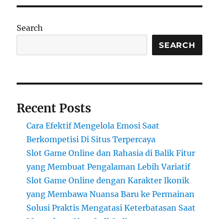
Slot
Gacor
Terbaik
Search
untuk
Pemula
SEARCH
dan
Profesional
Recent Posts
Cara Efektif Mengelola Emosi Saat
Berkompetisi Di Situs Terpercaya
Slot Game Online dan Rahasia di Balik Fitur
yang Membuat Pengalaman Lebih Variatif
Slot Game Online dengan Karakter Ikonik
yang Membawa Nuansa Baru ke Permainan
Solusi Praktis Mengatasi Keterbatasan Saat