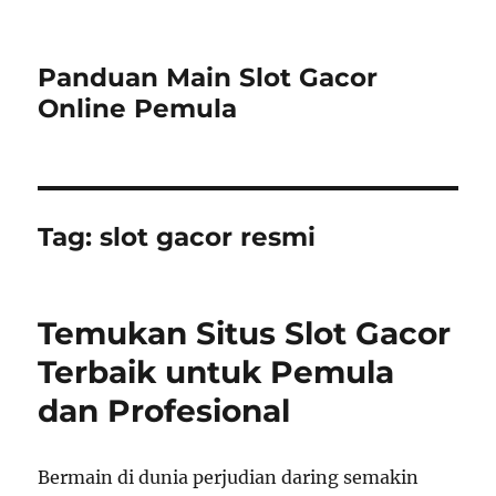
Panduan Main Slot Gacor
Online Pemula
Tag:
slot gacor resmi
Temukan Situs Slot Gacor
Terbaik untuk Pemula
dan Profesional
Bermain di dunia perjudian daring semakin