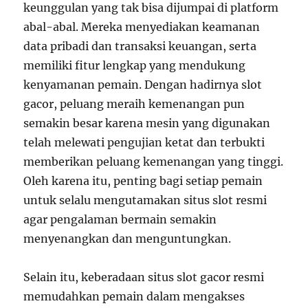
keunggulan yang tak bisa dijumpai di platform
abal-abal. Mereka menyediakan keamanan
data pribadi dan transaksi keuangan, serta
memiliki fitur lengkap yang mendukung
kenyamanan pemain. Dengan hadirnya slot
gacor, peluang meraih kemenangan pun
semakin besar karena mesin yang digunakan
telah melewati pengujian ketat dan terbukti
memberikan peluang kemenangan yang tinggi.
Oleh karena itu, penting bagi setiap pemain
untuk selalu mengutamakan situs slot resmi
agar pengalaman bermain semakin
menyenangkan dan menguntungkan.
Selain itu, keberadaan situs slot gacor resmi
memudahkan pemain dalam mengakses