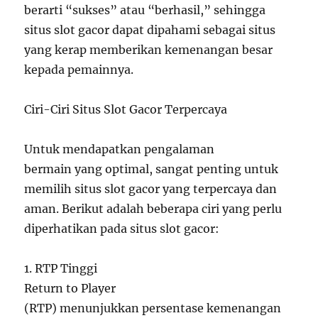
berarti “sukses” atau “berhasil,” sehingga
situs slot gacor dapat dipahami sebagai situs
yang kerap memberikan kemenangan besar
kepada pemainnya.
Ciri-Ciri Situs Slot Gacor Terpercaya
Untuk mendapatkan pengalaman
bermain yang optimal, sangat penting untuk
memilih situs slot gacor yang terpercaya dan
aman. Berikut adalah beberapa ciri yang perlu
diperhatikan pada situs slot gacor:
1. RTP Tinggi
Return to Player
(RTP) menunjukkan persentase kemenangan