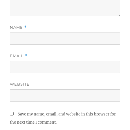
NAME
*
EMAIL
*
WEBSITE
Save my name, email, and website in this browser for
the next time I comment.