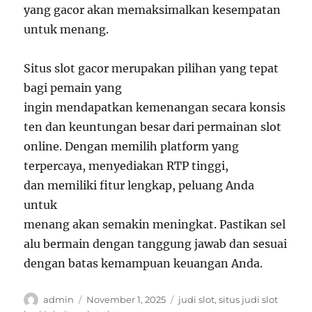
yang gacor akan memaksimalkan kesempatan
untuk menang.
Situs slot gacor merupakan pilihan yang tepat
bagi pemain yang
ingin mendapatkan kemenangan secara konsis
ten dan keuntungan besar dari permainan slot
online. Dengan memilih platform yang
terpercaya, menyediakan RTP tinggi,
dan memiliki fitur lengkap, peluang Anda
untuk
menang akan semakin meningkat. Pastikan sel
alu bermain dengan tanggung jawab dan sesuai
dengan batas kemampuan keuangan Anda.
Author
Posted
Tags
admin
November 1, 2025
judi slot
,
situs judi slot