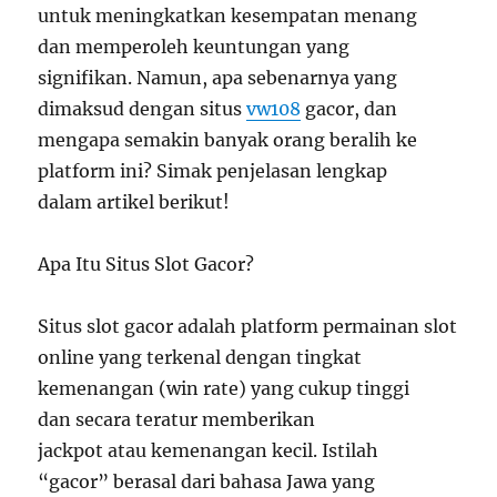
untuk meningkatkan kesempatan menang
dan memperoleh keuntungan yang
signifikan. Namun, apa sebenarnya yang
dimaksud dengan situs
vw108
gacor, dan
mengapa semakin banyak orang beralih ke
platform ini? Simak penjelasan lengkap
dalam artikel berikut!
Apa Itu Situs Slot Gacor?
Situs slot gacor adalah platform permainan slot
online yang terkenal dengan tingkat
kemenangan (win rate) yang cukup tinggi
dan secara teratur memberikan
jackpot atau kemenangan kecil. Istilah
“gacor” berasal dari bahasa Jawa yang