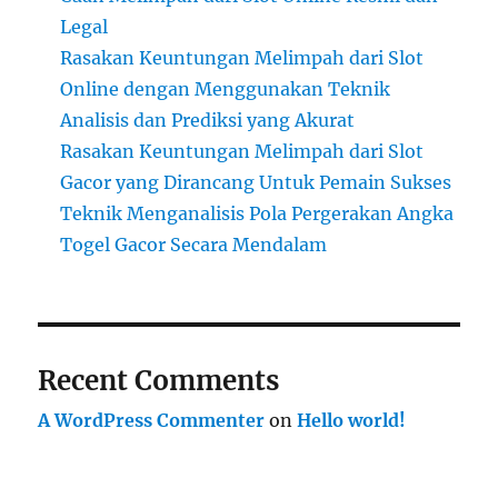
Legal
Rasakan Keuntungan Melimpah dari Slot
Online dengan Menggunakan Teknik
Analisis dan Prediksi yang Akurat
Rasakan Keuntungan Melimpah dari Slot
Gacor yang Dirancang Untuk Pemain Sukses
Teknik Menganalisis Pola Pergerakan Angka
Togel Gacor Secara Mendalam
Recent Comments
A WordPress Commenter
on
Hello world!