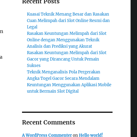
Recent Posts
Kuasai Teknik Menang Besar dan Rasakan
Cuan Melimpah dari Slot Online Resmi dan
Legal
an
Rasakan Keuntungan Melimpah dari Slot
Online dengan Menggunakan Teknik
Analisis dan Prediksi yang Akurat
Rasakan Keuntungan Melimpah dari Slot
a
Gacor yang Dirancang Untuk Pemain
Sukses
Teknik Menganalisis Pola Pergerakan
Angka Togel Gacor Secara Mendalam
Keuntungan Menggunakan Aplikasi Mobile
untuk Bermain Slot Digital
Recent Comments
A WordPress Commenter
on
Hello world!