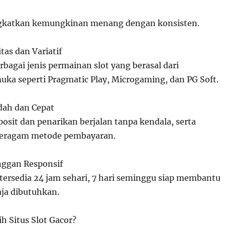
ngkatkan kemungkinan menang dengan konsisten.
tas dan Variatif
bagai jenis permainan slot yang berasal dari
uka seperti Pragmatic Play, Microgaming, dan PG Soft.
dah dan Cepat
osit dan penarikan berjalan tanpa kendala, serta
beragam metode pembayaran.
nggan Responsif
ersedia 24 jam sehari, 7 hari seminggu siap membantu
ja dibutuhkan.
 Situs Slot Gacor?