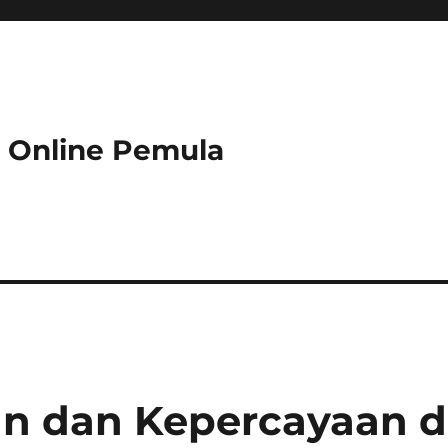
r Online Pemula
n dan Kepercayaan d