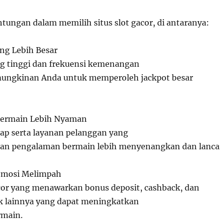
tungan dalam memilih situs slot gacor, di antaranya:
ng Lebih Besar
g tinggi dan frekuensi kemenangan
mungkinan Anda untuk memperoleh jackpot besar
ermain Lebih Nyaman
kap serta layanan pelanggan yang
an pengalaman bermain lebih menyenangkan dan lanca
omosi Melimpah
cor yang menawarkan bonus deposit, cashback, dan
k lainnya yang dapat meningkatkan
rmain.