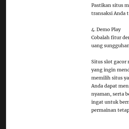
Pastikan situs 
transaksi Anda t
4. Demo Play
Cobalah fitur 
uang sungguhan
Situs slot gacor
yang ingin men
memilih situs ya
Anda dapat men
nyaman, serta 
ingat untuk ber
permainan teta