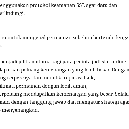
menggunakan protokol keamanan SSL agar data dan
erlindungi.
demo untuk mengenal permainan sebelum bertaruh deng
.
 menjadi pilihan utama bagi para pecinta judi slot online
dapatkan peluang kemenangan yang lebih besar. Denga
ng terpercaya dan memiliki reputasi baik,
ikmati permainan dengan lebih aman,
berpeluang mendapatkan kemenangan yang besar. Selalu
main dengan tanggung jawab dan mengatur strategi aga
p menyenangkan.