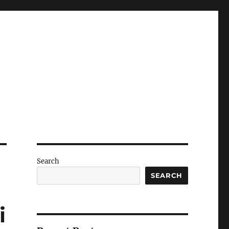
Search
SEARCH
i