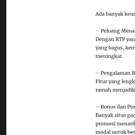
Ada banyak keun
– Peluang Mena
Dengan RTP yan
yang bagus, ke
meningkat.
– Pengalaman B
Fitur yang leng
ramah menjadik
– Bonus dan Pr
Banyak situs ga
promosi menari
modal untuk be