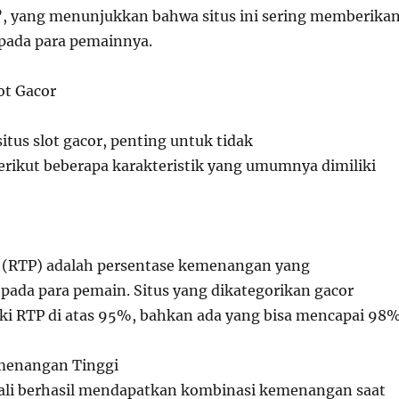
, yang menunjukkan bahwa situs ini sering memberika
ada para pemainnya.
lot Gacor
tus slot gacor, penting untuk tidak
rikut beberapa karakteristik yang umumnya dimiliki
r (RTP) adalah persentase kemenangan yang
pada para pemain. Situs yang dikategorikan gacor
ki RTP di atas 95%, bahkan ada yang bisa mencapai 98%
emenangan Tinggi
ali berhasil mendapatkan kombinasi kemenangan saat