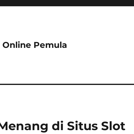
r Online Pemula
Menang di Situs Slot