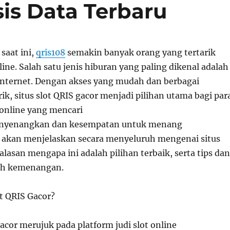
sis Data Terbaru
 saat ini,
qris108
semakin banyak orang yang tertarik
ine. Salah satu jenis hiburan yang paling dikenal adalah
internet. Dengan akses yang mudah dan berbagai
ik, situs slot QRIS gacor menjadi pilihan utama bagi par
online yang mencari
nyenangkan dan kesempatan untuk menang
ini akan menjelaskan secara menyeluruh mengenai situs
 alasan mengapa ini adalah pilihan terbaik, serta tips dan
aih kemenangan.
ot QRIS Gacor?
gacor merujuk pada platform judi slot online