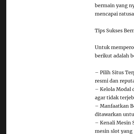
bermain yang n
mencapai ratusan
Tips Sukses Ber
Untuk memperole
berikut adalah 
– Pilih Situs Te
resmi dan reputa
– Kelola Modal 
agar tidak terje
– Manfaatkan B
ditawarkan unt
– Kenali Mesin S
mesin slot yan