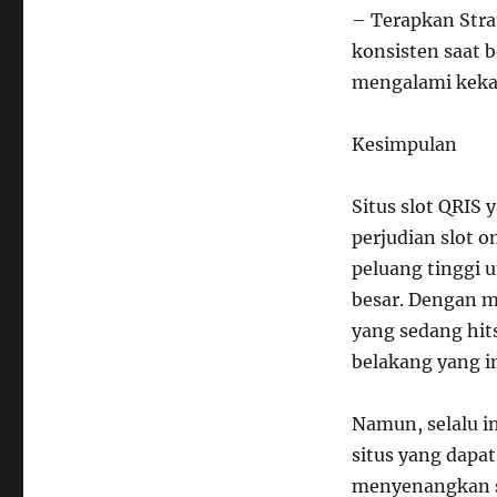
– Terapkan Stra
konsisten saat 
mengalami keka
Kesimpulan
Situs slot QRIS
perjudian slot
peluang tinggi
besar. Dengan m
yang sedang hits
belakang yang in
Namun, selalu i
situs yang dapa
menyenangkan s