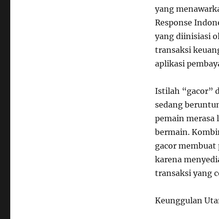
yang menawark
Response Indone
yang diinisiasi
transaksi keuan
aplikasi pembaya
Istilah “gacor”
sedang beruntu
pemain merasa l
bermain. Kombina
gacor membuat p
karena menyedi
transaksi yang 
Keunggulan Utam