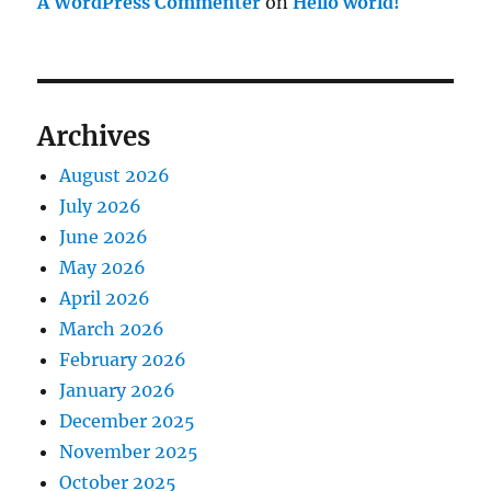
A WordPress Commenter
on
Hello world!
Archives
August 2026
July 2026
June 2026
May 2026
April 2026
March 2026
February 2026
January 2026
December 2025
November 2025
October 2025