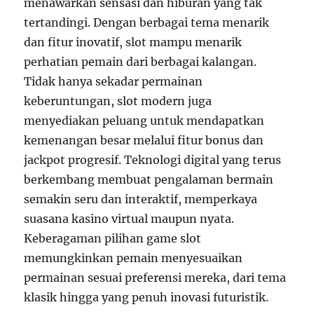
menawarkan sensasi dan hiburan yang tak
tertandingi. Dengan berbagai tema menarik
dan fitur inovatif, slot mampu menarik
perhatian pemain dari berbagai kalangan.
Tidak hanya sekadar permainan
keberuntungan, slot modern juga
menyediakan peluang untuk mendapatkan
kemenangan besar melalui fitur bonus dan
jackpot progresif. Teknologi digital yang terus
berkembang membuat pengalaman bermain
semakin seru dan interaktif, memperkaya
suasana kasino virtual maupun nyata.
Keberagaman pilihan game slot
memungkinkan pemain menyesuaikan
permainan sesuai preferensi mereka, dari tema
klasik hingga yang penuh inovasi futuristik.