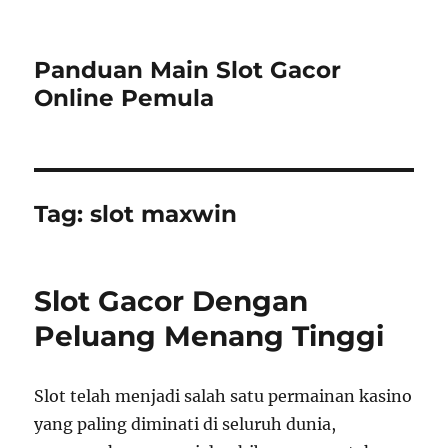
Panduan Main Slot Gacor
Online Pemula
Tag:
slot maxwin
Slot Gacor Dengan
Peluang Menang Tinggi
Slot telah menjadi salah satu permainan kasino
yang paling diminati di seluruh dunia,