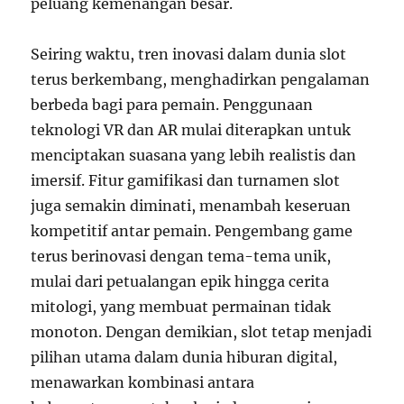
peluang kemenangan besar.
Seiring waktu, tren inovasi dalam dunia slot
terus berkembang, menghadirkan pengalaman
berbeda bagi para pemain. Penggunaan
teknologi VR dan AR mulai diterapkan untuk
menciptakan suasana yang lebih realistis dan
imersif. Fitur gamifikasi dan turnamen slot
juga semakin diminati, menambah keseruan
kompetitif antar pemain. Pengembang game
terus berinovasi dengan tema-tema unik,
mulai dari petualangan epik hingga cerita
mitologi, yang membuat permainan tidak
monoton. Dengan demikian, slot tetap menjadi
pilihan utama dalam dunia hiburan digital,
menawarkan kombinasi antara