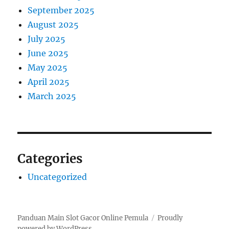
September 2025
August 2025
July 2025
June 2025
May 2025
April 2025
March 2025
Categories
Uncategorized
Panduan Main Slot Gacor Online Pemula
Proudly
powered by WordPress