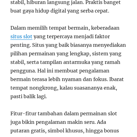
stabil, hiburan langsung jalan. Praktis banget
buat gaya hidup digital yang serba cepat.
Dalam memilih tempat bermain, keberadaan
situs slot
yang terpercaya menjadi faktor
penting. Situs yang baik biasanya menyediakan
pilihan permainan yang lengkap, sistem yang
stabil, serta tampilan antarmuka yang ramah
pengguna. Hal ini membuat pengalaman
bermain terasa lebih nyaman dan fokus. Ibarat
tempat nongkrong, kalau suasananya enak,
pasti balik lagi.
Fitur-fitur tambahan dalam permainan slot
juga bikin pengalaman makin seru. Ada
putaran gratis, simbol khusus, hingga bonus