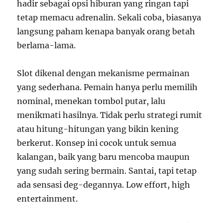
hadir sebagai opsi hiburan yang ringan tapi
tetap memacu adrenalin. Sekali coba, biasanya
langsung paham kenapa banyak orang betah
berlama-lama.
Slot dikenal dengan mekanisme permainan
yang sederhana. Pemain hanya perlu memilih
nominal, menekan tombol putar, lalu
menikmati hasilnya. Tidak perlu strategi rumit
atau hitung-hitungan yang bikin kening
berkerut. Konsep ini cocok untuk semua
kalangan, baik yang baru mencoba maupun
yang sudah sering bermain. Santai, tapi tetap
ada sensasi deg-degannya. Low effort, high
entertainment.