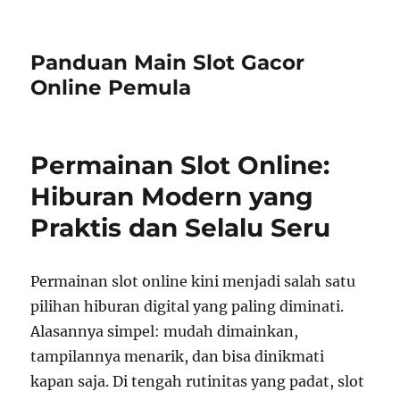
Panduan Main Slot Gacor
Online Pemula
Permainan Slot Online:
Hiburan Modern yang
Praktis dan Selalu Seru
Permainan slot online kini menjadi salah satu
pilihan hiburan digital yang paling diminati.
Alasannya simpel: mudah dimainkan,
tampilannya menarik, dan bisa dinikmati
kapan saja. Di tengah rutinitas yang padat, slot