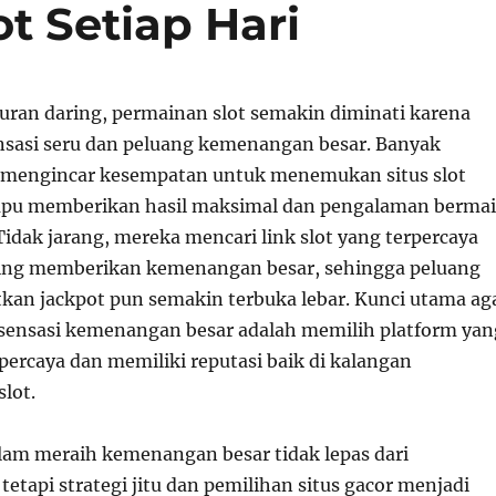
 Setiap Hari
uran daring, permainan slot semakin diminati karena
sasi seru dan peluang kemenangan besar. Banyak
ot mengincar kesempatan untuk menemukan situs slot
pu memberikan hasil maksimal dan pengalaman berma
Tidak jarang, mereka mencari link slot yang terpercaya
ring memberikan kemenangan besar, sehingga peluang
an jackpot pun semakin terbuka lebar. Kunci utama ag
sensasi kemenangan besar adalah memilih platform yan
percaya dan memiliki reputasi baik di kalangan
lot.
lam meraih kemenangan besar tidak lepas dari
etapi strategi jitu dan pemilihan situs gacor menjadi