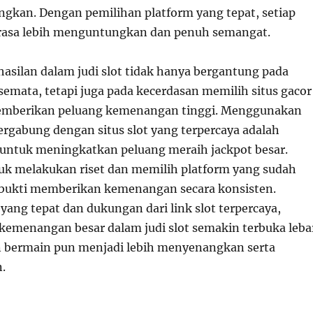
gkan. Dengan pemilihan platform yang tepat, setiap
erasa lebih menguntungkan dan penuh semangat.
hasilan dalam judi slot tidak hanya bergantung pada
emata, tetapi juga pada kecerdasan memilih situs gacor
mberikan peluang kemenangan tinggi. Menggunakan
ergabung dengan situs slot yang terpercaya adalah
 untuk meningkatkan peluang meraih jackpot besar.
uk melakukan riset dan memilih platform yang sudah
rbukti memberikan kemenangan secara konsisten.
yang tepat dan dukungan dari link slot terpercaya,
kemenangan besar dalam judi slot semakin terbuka leba
 bermain pun menjadi lebih menyenangkan serta
.