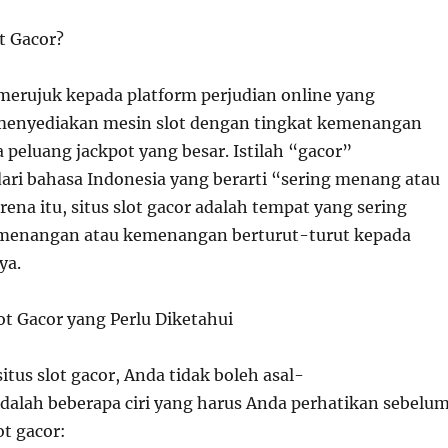
ot Gacor?
 merujuk kepada platform perjudian online yang
 menyediakan mesin slot dengan tingkat kemenangan
a peluang jackpot yang besar. Istilah “gacor”
dari bahasa Indonesia yang berarti “sering menang atau
rena itu, situs slot gacor adalah tempat yang sering
enangan atau kemenangan berturut-turut kepada
ya.
Slot Gacor yang Perlu Diketahui
tus slot gacor, Anda tidak boleh asal-
adalah beberapa ciri yang harus Anda perhatikan sebelu
ot gacor: