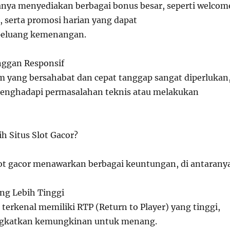
sanya menyediakan berbagai bonus besar, seperti welcom
, serta promosi harian yang dapat
eluang kemenangan.
nggan Responsif
 yang bersahabat dan cepat tanggap sangat diperlukan
menghadapi permasalahan teknis atau melakukan
 Situs Slot Gacor?
lot gacor menawarkan berbagai keuntungan, di antarany
ng Lebih Tinggi
 terkenal memiliki RTP (Return to Player) yang tinggi,
gkatkan kemungkinan untuk menang.