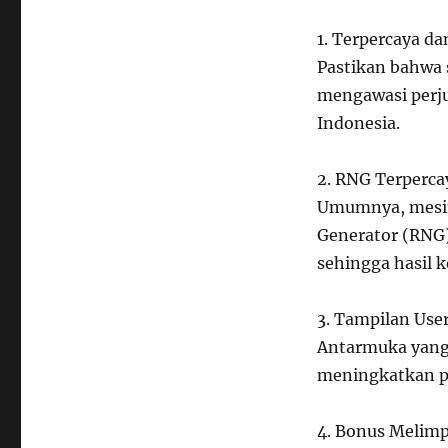
1. Terpercaya da
Pastikan bahwa s
mengawasi perju
Indonesia.
2. RNG Terperca
Umumnya, mesin
Generator (RNG) 
sehingga hasil 
3. Tampilan Use
Antarmuka yang 
meningkatkan p
4. Bonus Melim