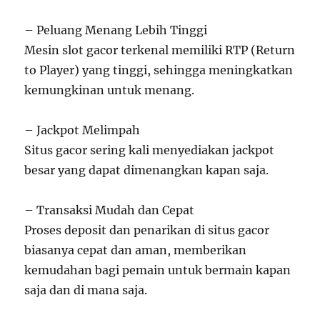
– Peluang Menang Lebih Tinggi
Mesin slot gacor terkenal memiliki RTP (Return
to Player) yang tinggi, sehingga meningkatkan
kemungkinan untuk menang.
– Jackpot Melimpah
Situs gacor sering kali menyediakan jackpot
besar yang dapat dimenangkan kapan saja.
– Transaksi Mudah dan Cepat
Proses deposit dan penarikan di situs gacor
biasanya cepat dan aman, memberikan
kemudahan bagi pemain untuk bermain kapan
saja dan di mana saja.