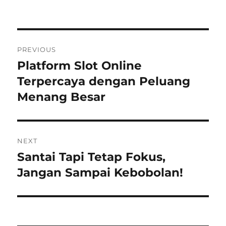
Post
PREVIOUS
navigation
Platform Slot Online
Previous
post:
Terpercaya dengan Peluang
Menang Besar
NEXT
Santai Tapi Tetap Fokus,
Next
post:
Jangan Sampai Kebobolan!