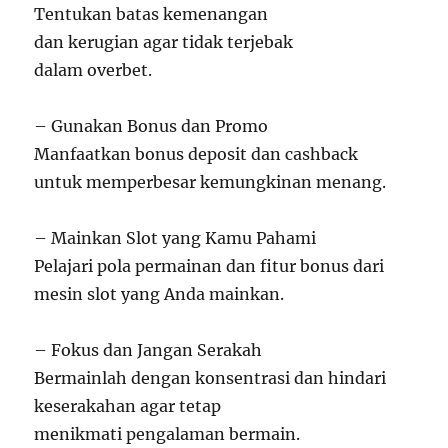
Tentukan batas kemenangan
dan kerugian agar tidak terjebak
dalam overbet.
– Gunakan Bonus dan Promo
Manfaatkan bonus deposit dan cashback
untuk memperbesar kemungkinan menang.
– Mainkan Slot yang Kamu Pahami
Pelajari pola permainan dan fitur bonus dari
mesin slot yang Anda mainkan.
– Fokus dan Jangan Serakah
Bermainlah dengan konsentrasi dan hindari
keserakahan agar tetap
menikmati pengalaman bermain.