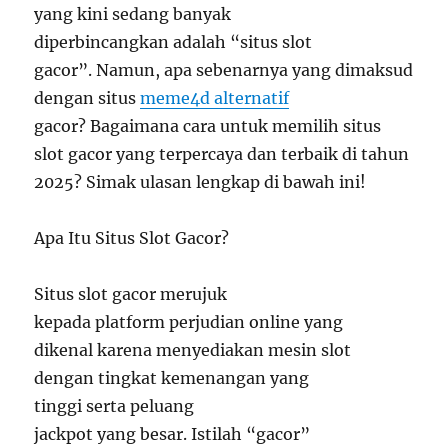
yang kini sedang banyak
diperbincangkan adalah “situs slot
gacor”. Namun, apa sebenarnya yang dimaksud
dengan situs
meme4d alternatif
gacor? Bagaimana cara untuk memilih situs
slot gacor yang terpercaya dan terbaik di tahun
2025? Simak ulasan lengkap di bawah ini!
Apa Itu Situs Slot Gacor?
Situs slot gacor merujuk
kepada platform perjudian online yang
dikenal karena menyediakan mesin slot
dengan tingkat kemenangan yang
tinggi serta peluang
jackpot yang besar. Istilah “gacor”