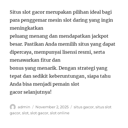
Situs slot gacor merupakan pilihan ideal bagi
para penggemar mesin slot daring yang ingin
meningkatkan
peluang menang dan mendapatkan jackpot
besar. Pastikan Anda memilih situs yang dapat
dipercaya, mempunyai lisensi resmi, serta
menawarkan fitur dan
bonus yang menarik. Dengan strategi yang
tepat dan sedikit keberuntungan, siapa tahu
Anda bisa menjadi pemain slot
gacor selanjutnya!
Author
Posted
Tags
admin
November 2, 2025
situs gacor
,
situs slot
on
gacor
,
slot
,
slot gacor
,
slot online