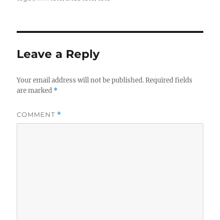
Leave a Reply
Your email address will not be published.
Required fields
are marked
*
COMMENT
*