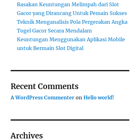
Rasakan Keuntungan Melimpah dari Slot
Gacor yang Dirancang Untuk Pemain Sukses
Teknik Menganalisis Pola Pergerakan Angka
Togel Gacor Secara Mendalam
Keuntungan Menggunakan Aplikasi Mobile
untuk Bermain Slot Digital
Recent Comments
A WordPress Commenter
on
Hello world!
Archives