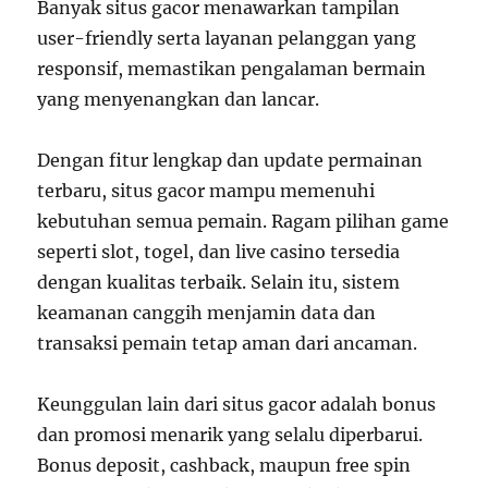
Banyak situs gacor menawarkan tampilan
user-friendly serta layanan pelanggan yang
responsif, memastikan pengalaman bermain
yang menyenangkan dan lancar.
Dengan fitur lengkap dan update permainan
terbaru, situs gacor mampu memenuhi
kebutuhan semua pemain. Ragam pilihan game
seperti slot, togel, dan live casino tersedia
dengan kualitas terbaik. Selain itu, sistem
keamanan canggih menjamin data dan
transaksi pemain tetap aman dari ancaman.
Keunggulan lain dari situs gacor adalah bonus
dan promosi menarik yang selalu diperbarui.
Bonus deposit, cashback, maupun free spin