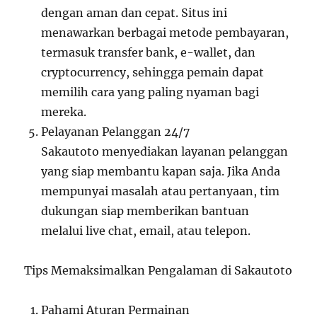
dengan aman dan cepat. Situs ini
menawarkan berbagai metode pembayaran,
termasuk transfer bank, e-wallet, dan
cryptocurrency, sehingga pemain dapat
memilih cara yang paling nyaman bagi
mereka.
Pelayanan Pelanggan 24/7
Sakautoto menyediakan layanan pelanggan
yang siap membantu kapan saja. Jika Anda
mempunyai masalah atau pertanyaan, tim
dukungan siap memberikan bantuan
melalui live chat, email, atau telepon.
Tips Memaksimalkan Pengalaman di Sakautoto
Pahami Aturan Permainan