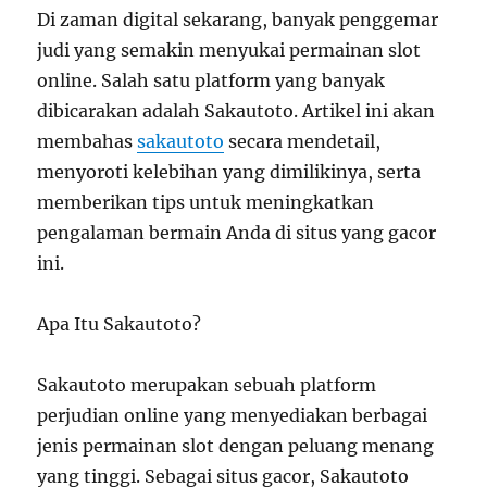
Di zaman digital sekarang, banyak penggemar
judi yang semakin menyukai permainan slot
online. Salah satu platform yang banyak
dibicarakan adalah Sakautoto. Artikel ini akan
membahas
sakautoto
secara mendetail,
menyoroti kelebihan yang dimilikinya, serta
memberikan tips untuk meningkatkan
pengalaman bermain Anda di situs yang gacor
ini.
Apa Itu Sakautoto?
Sakautoto merupakan sebuah platform
perjudian online yang menyediakan berbagai
jenis permainan slot dengan peluang menang
yang tinggi. Sebagai situs gacor, Sakautoto