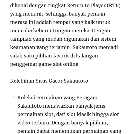
dikenal dengan tingkat Return to Player (RTP)
yang menarik, sehingga banyak pemain
merasa ini adalah tempat yang baik untuk
mencoba keberuntungan mereka. Dengan
tampilan yang mudah digunakan dan sistem
keamanan yang terjamin, Sakautoto menjadi
salah satu pilihan favorit di kalangan
penggemar game slot online.
Kelebihan Situs Gacor Sakautoto
Koleksi Permainan yang Beragam
Sakautoto menawarkan banyak jenis
permainan slot, dari slot klasik hingga slot
video terbaru. Dengan banyak pilihan,
pemain dapat menemukan permainan yang