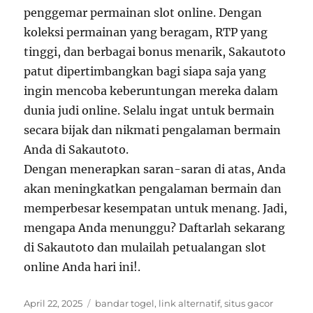
penggemar permainan slot online. Dengan
koleksi permainan yang beragam, RTP yang
tinggi, dan berbagai bonus menarik, Sakautoto
patut dipertimbangkan bagi siapa saja yang
ingin mencoba keberuntungan mereka dalam
dunia judi online. Selalu ingat untuk bermain
secara bijak dan nikmati pengalaman bermain
Anda di Sakautoto.
Dengan menerapkan saran-saran di atas, Anda
akan meningkatkan pengalaman bermain dan
memperbesar kesempatan untuk menang. Jadi,
mengapa Anda menunggu? Daftarlah sekarang
di Sakautoto dan mulailah petualangan slot
online Anda hari ini!.
Posted
Tags
April 22, 2025
bandar togel
,
link alternatif
,
situs gacor