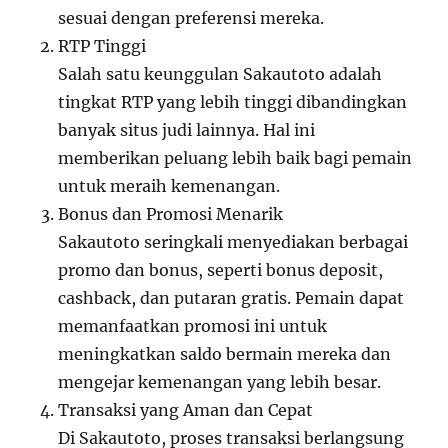
sesuai dengan preferensi mereka.
RTP Tinggi
Salah satu keunggulan Sakautoto adalah
tingkat RTP yang lebih tinggi dibandingkan
banyak situs judi lainnya. Hal ini
memberikan peluang lebih baik bagi pemain
untuk meraih kemenangan.
Bonus dan Promosi Menarik
Sakautoto seringkali menyediakan berbagai
promo dan bonus, seperti bonus deposit,
cashback, dan putaran gratis. Pemain dapat
memanfaatkan promosi ini untuk
meningkatkan saldo bermain mereka dan
mengejar kemenangan yang lebih besar.
Transaksi yang Aman dan Cepat
Di Sakautoto, proses transaksi berlangsung