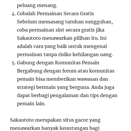
peluang menang.
Cobalah Permainan Secara Gratis
Sebelum memasang taruhan sungguhan,
coba permainan slot secara gratis jika
Sakautoto menawarkan pilihan itu. Ini
adalah cara yang baik untuk mengenal
permainan tanpa risiko kehilangan uang.
Gabung dengan Komunitas Pemain
Bergabung dengan forum atau komunitas
pemain bisa memberikan wawasan dan
strategi bermain yang berguna. Anda juga
dapat berbagi pengalaman dan tips dengan
pemain lain.
Sakautoto merupakan situs gacor yang
menawarkan banyak keuntungan bagi