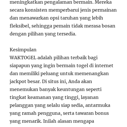
meningkatkan pengalaman bermain. Mereka
secara konsisten memperbarui jenis permainan
dan menawarkan opsi taruhan yang lebih
fleksibel, sehingga pemain tidak merasa bosan
dengan pilihan yang tersedia.
Kesimpulan
WAKTOGEL adalah pilihan terbaik bagi
siapapun yang ingin bermain togel di internet
dan memiliki peluang untuk memenangkan
jackpot besar. Di situs ini, Anda akan
menemukan banyak keuntungan seperti
tingkat keamanan yang tinggi, layanan
pelanggan yang selalu siap sedia, antarmuka
yang ramah pengguna, serta tawaran bonus
yang menarik. Inilah alasan mengapa