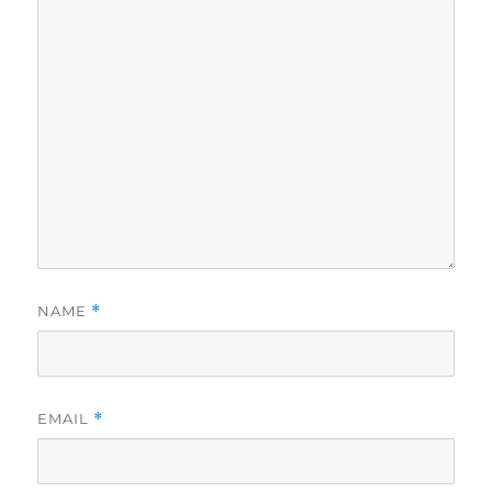
NAME
*
EMAIL
*