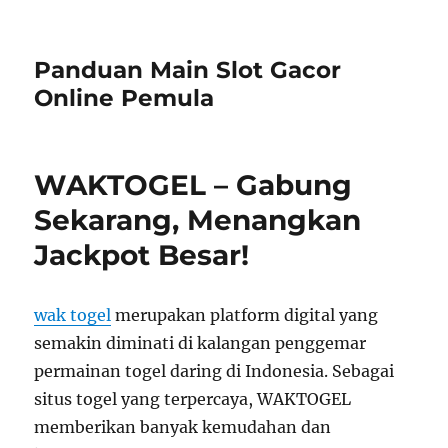
Panduan Main Slot Gacor
Online Pemula
WAKTOGEL – Gabung
Sekarang, Menangkan
Jackpot Besar!
wak togel
merupakan platform digital yang
semakin diminati di kalangan penggemar
permainan togel daring di Indonesia. Sebagai
situs togel yang terpercaya, WAKTOGEL
memberikan banyak kemudahan dan