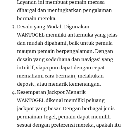
Layanan ini membuat pemain merasa
dihargai dan meningkatkan pengalaman
bermain mereka.
Desain yang Mudah Digunakan
WAKTOGEL memiliki antarmuka yang jelas
dan mudah dipahami, baik untuk pemula
maupun pemain berpengalaman. Dengan
desain yang sederhana dan navigasi yang
intuitif, siapa pun dapat dengan cepat
memahami cara bermain, melakukan
deposit, atau menarik kemenangan.
Kesempatan Jackpot Menarik
WAKTOGEL dikenal memiliki peluang
jackpot yang besar. Dengan berbagai jenis
permainan togel, pemain dapat memilih
sesuai dengan preferensi mereka, apakah itu