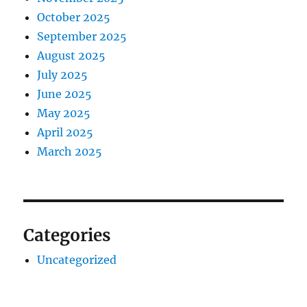
October 2025
September 2025
August 2025
July 2025
June 2025
May 2025
April 2025
March 2025
Categories
Uncategorized