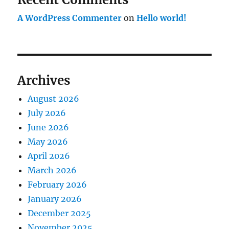
A WordPress Commenter
on
Hello world!
Archives
August 2026
July 2026
June 2026
May 2026
April 2026
March 2026
February 2026
January 2026
December 2025
November 2025