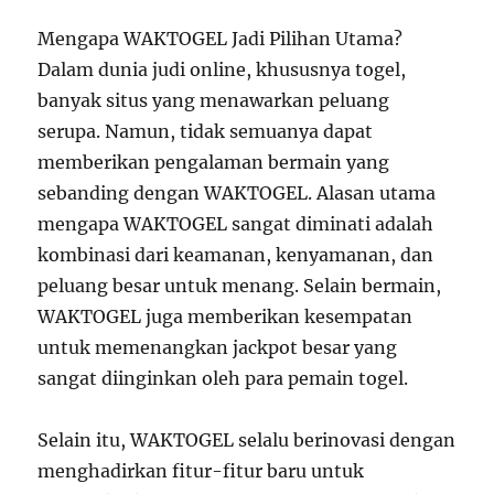
Mengapa WAKTOGEL Jadi Pilihan Utama?
Dalam dunia judi online, khususnya togel,
banyak situs yang menawarkan peluang
serupa. Namun, tidak semuanya dapat
memberikan pengalaman bermain yang
sebanding dengan WAKTOGEL. Alasan utama
mengapa WAKTOGEL sangat diminati adalah
kombinasi dari keamanan, kenyamanan, dan
peluang besar untuk menang. Selain bermain,
WAKTOGEL juga memberikan kesempatan
untuk memenangkan jackpot besar yang
sangat diinginkan oleh para pemain togel.
Selain itu, WAKTOGEL selalu berinovasi dengan
menghadirkan fitur-fitur baru untuk