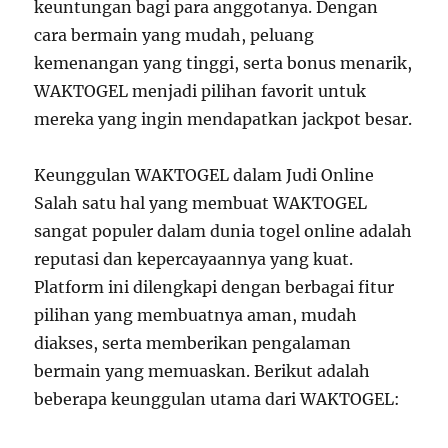
keuntungan bagi para anggotanya. Dengan
cara bermain yang mudah, peluang
kemenangan yang tinggi, serta bonus menarik,
WAKTOGEL menjadi pilihan favorit untuk
mereka yang ingin mendapatkan jackpot besar.
Keunggulan WAKTOGEL dalam Judi Online
Salah satu hal yang membuat WAKTOGEL
sangat populer dalam dunia togel online adalah
reputasi dan kepercayaannya yang kuat.
Platform ini dilengkapi dengan berbagai fitur
pilihan yang membuatnya aman, mudah
diakses, serta memberikan pengalaman
bermain yang memuaskan. Berikut adalah
beberapa keunggulan utama dari WAKTOGEL: