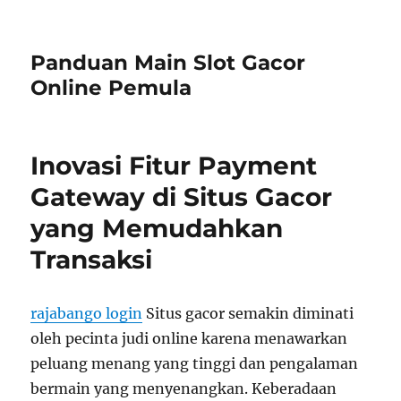
Panduan Main Slot Gacor
Online Pemula
Inovasi Fitur Payment
Gateway di Situs Gacor
yang Memudahkan
Transaksi
rajabango login
Situs gacor semakin diminati
oleh pecinta judi online karena menawarkan
peluang menang yang tinggi dan pengalaman
bermain yang menyenangkan. Keberadaan