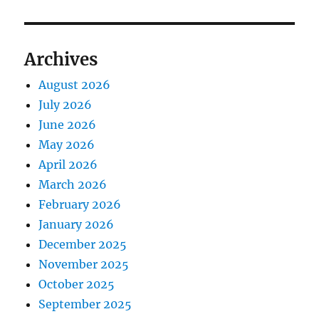
Archives
August 2026
July 2026
June 2026
May 2026
April 2026
March 2026
February 2026
January 2026
December 2025
November 2025
October 2025
September 2025