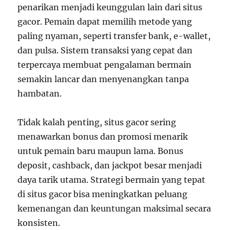
penarikan menjadi keunggulan lain dari situs
gacor. Pemain dapat memilih metode yang
paling nyaman, seperti transfer bank, e-wallet,
dan pulsa. Sistem transaksi yang cepat dan
terpercaya membuat pengalaman bermain
semakin lancar dan menyenangkan tanpa
hambatan.
Tidak kalah penting, situs gacor sering
menawarkan bonus dan promosi menarik
untuk pemain baru maupun lama. Bonus
deposit, cashback, dan jackpot besar menjadi
daya tarik utama. Strategi bermain yang tepat
di situs gacor bisa meningkatkan peluang
kemenangan dan keuntungan maksimal secara
konsisten.