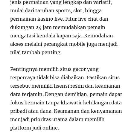
jenis permainan yang lengkap dan variatif,
mulai dari taruhan sports, slot, hingga
permainan kasino live. Fitur live chat dan
dukungan 24 jam memudahkan pemain
mengatasi kendala kapan saja. Kemudahan
akses melalui perangkat mobile juga menjadi
nilai tambah penting.
Pentingnya memilih situs gacor yang
terpercaya tidak bisa diabaikan. Pastikan situs
tersebut memiliki lisensi resmi dan keamanan
data terjamin. Dengan demikian, pemain dapat
fokus bermain tanpa khawatir kehilangan data
pribadi atau dana. Keamanan dan kenyamanan
menjadi prioritas utama dalam memilih
platform judi online.