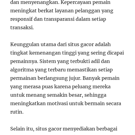
dan menyenangkan. Kepercayaan pemain
meningkat berkat layanan pelanggan yang
responsif dan transparansi dalam setiap
transaksi.
Keunggulan utama dari situs gacor adalah
tingkat kemenangan tinggi yang sering dicapai
pemainnya. Sistem yang terbukti adil dan
algoritma yang terbaru memastikan setiap
permainan berlangsung jujur. Banyak pemain
yang merasa puas karena peluang mereka
untuk menang semakin besar, sehingga
meningkatkan motivasi untuk bermain secara
rutin.
Selain itu, situs gacor menyediakan berbagai