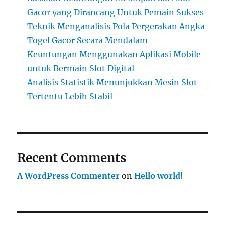
Gacor yang Dirancang Untuk Pemain Sukses
Teknik Menganalisis Pola Pergerakan Angka
Togel Gacor Secara Mendalam
Keuntungan Menggunakan Aplikasi Mobile
untuk Bermain Slot Digital
Analisis Statistik Menunjukkan Mesin Slot
Tertentu Lebih Stabil
Recent Comments
A WordPress Commenter
on
Hello world!