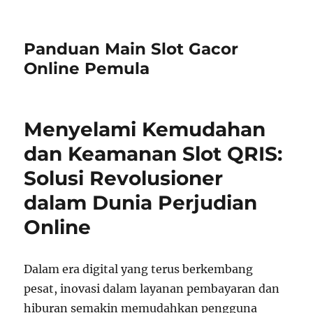
Panduan Main Slot Gacor
Online Pemula
Menyelami Kemudahan
dan Keamanan Slot QRIS:
Solusi Revolusioner
dalam Dunia Perjudian
Online
Dalam era digital yang terus berkembang
pesat, inovasi dalam layanan pembayaran dan
hiburan semakin memudahkan pengguna