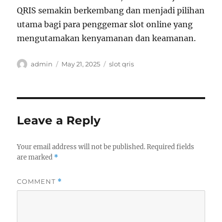
QRIS semakin berkembang dan menjadi pilihan
utama bagi para penggemar slot online yang
mengutamakan kenyamanan dan keamanan.
Author
Posted
Tags
admin
May 21, 2025
slot qris
on
Leave a Reply
Your email address will not be published.
Required fields
are marked
*
COMMENT
*