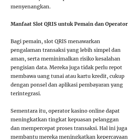
menyenangkan.
Manfaat Slot QRIS untuk Pemain dan Operator
Bagi pemain, slot QRIS menawarkan
pengalaman transaksi yang lebih simpel dan
aman, serta meminimalkan risiko kesalahan
pengisian data. Mereka juga tidak perlu repot
membawa uang tunai atau kartu kredit, cukup
dengan ponsel dan aplikasi pembayaran yang
terintegrasi.
Sementara itu, operator kasino online dapat
meningkatkan tingkat kepuasan pelanggan
dan mempercepat proses transaksi. Hal ini juga
membantu mereka meningkatkan kepercayaan