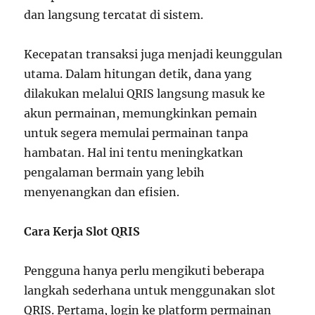
dan langsung tercatat di sistem.
Kecepatan transaksi juga menjadi keunggulan
utama. Dalam hitungan detik, dana yang
dilakukan melalui QRIS langsung masuk ke
akun permainan, memungkinkan pemain
untuk segera memulai permainan tanpa
hambatan. Hal ini tentu meningkatkan
pengalaman bermain yang lebih
menyenangkan dan efisien.
Cara Kerja Slot QRIS
Pengguna hanya perlu mengikuti beberapa
langkah sederhana untuk menggunakan slot
QRIS. Pertama, login ke platform permainan