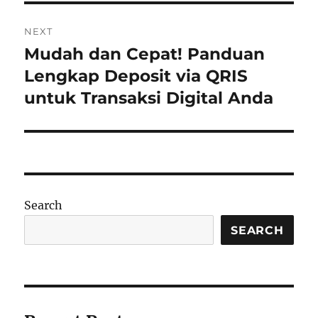
NEXT
Mudah dan Cepat! Panduan
Next
post:
Lengkap Deposit via QRIS
untuk Transaksi Digital Anda
Search
SEARCH