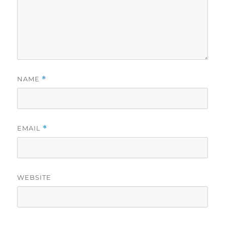
NAME
*
EMAIL
*
WEBSITE