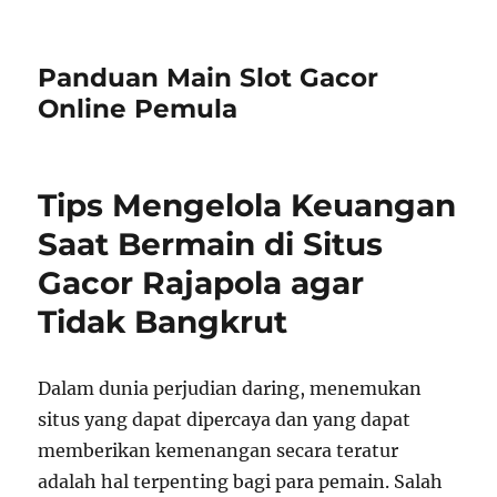
Panduan Main Slot Gacor
Online Pemula
Tips Mengelola Keuangan
Saat Bermain di Situs
Gacor Rajapola agar
Tidak Bangkrut
Dalam dunia perjudian daring, menemukan
situs yang dapat dipercaya dan yang dapat
memberikan kemenangan secara teratur
adalah hal terpenting bagi para pemain. Salah