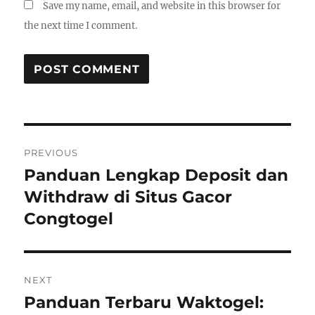
Save my name, email, and website in this browser for
the next time I comment.
Post
PREVIOUS
navigation
Panduan Lengkap Deposit dan
Previous
post:
Withdraw di Situs Gacor
Congtogel
NEXT
Panduan Terbaru Waktogel:
Next