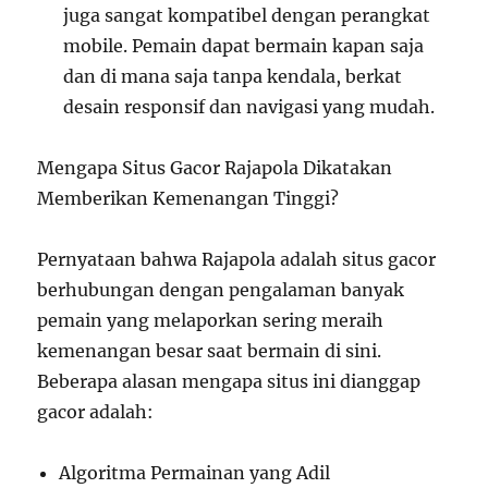
juga sangat kompatibel dengan perangkat
mobile. Pemain dapat bermain kapan saja
dan di mana saja tanpa kendala, berkat
desain responsif dan navigasi yang mudah.
Mengapa Situs Gacor Rajapola Dikatakan
Memberikan Kemenangan Tinggi?
Pernyataan bahwa Rajapola adalah situs gacor
berhubungan dengan pengalaman banyak
pemain yang melaporkan sering meraih
kemenangan besar saat bermain di sini.
Beberapa alasan mengapa situs ini dianggap
gacor adalah:
Algoritma Permainan yang Adil