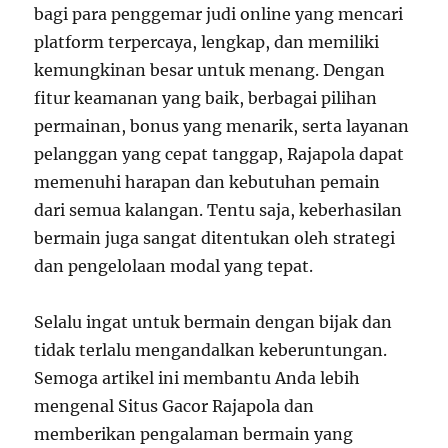
bagi para penggemar judi online yang mencari
platform terpercaya, lengkap, dan memiliki
kemungkinan besar untuk menang. Dengan
fitur keamanan yang baik, berbagai pilihan
permainan, bonus yang menarik, serta layanan
pelanggan yang cepat tanggap, Rajapola dapat
memenuhi harapan dan kebutuhan pemain
dari semua kalangan. Tentu saja, keberhasilan
bermain juga sangat ditentukan oleh strategi
dan pengelolaan modal yang tepat.
Selalu ingat untuk bermain dengan bijak dan
tidak terlalu mengandalkan keberuntungan.
Semoga artikel ini membantu Anda lebih
mengenal Situs Gacor Rajapola dan
memberikan pengalaman bermain yang