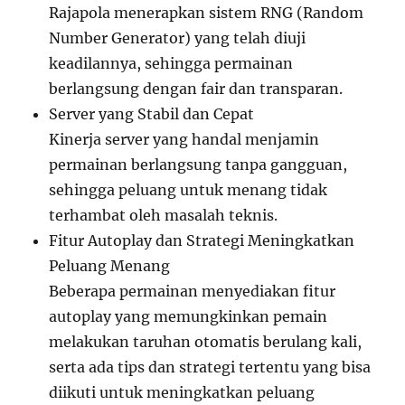
Rajapola menerapkan sistem RNG (Random
Number Generator) yang telah diuji
keadilannya, sehingga permainan
berlangsung dengan fair dan transparan.
Server yang Stabil dan Cepat
Kinerja server yang handal menjamin
permainan berlangsung tanpa gangguan,
sehingga peluang untuk menang tidak
terhambat oleh masalah teknis.
Fitur Autoplay dan Strategi Meningkatkan
Peluang Menang
Beberapa permainan menyediakan fitur
autoplay yang memungkinkan pemain
melakukan taruhan otomatis berulang kali,
serta ada tips dan strategi tertentu yang bisa
diikuti untuk meningkatkan peluang