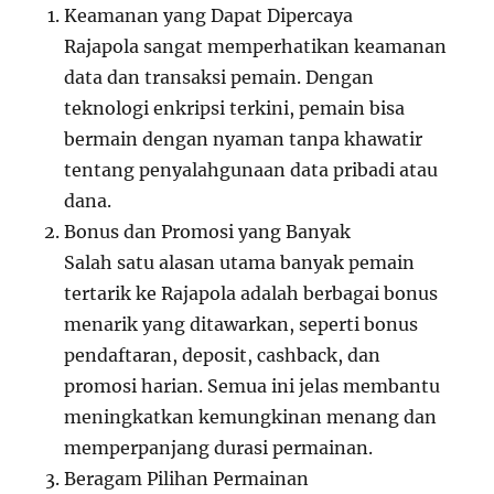
Keamanan yang Dapat Dipercaya
Rajapola sangat memperhatikan keamanan
data dan transaksi pemain. Dengan
teknologi enkripsi terkini, pemain bisa
bermain dengan nyaman tanpa khawatir
tentang penyalahgunaan data pribadi atau
dana.
Bonus dan Promosi yang Banyak
Salah satu alasan utama banyak pemain
tertarik ke Rajapola adalah berbagai bonus
menarik yang ditawarkan, seperti bonus
pendaftaran, deposit, cashback, dan
promosi harian. Semua ini jelas membantu
meningkatkan kemungkinan menang dan
memperpanjang durasi permainan.
Beragam Pilihan Permainan