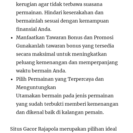
kerugian agar tidak terbawa suasana
permainan. Hindari keserakahan dan
bermainlah sesuai dengan kemampuan
finansial Anda.
Manfaatkan Tawaran Bonus dan Promosi
Gunakanlah tawaran bonus yang tersedia
secara maksimal untuk meningkatkan
peluang kemenangan dan memperpanjang
waktu bermain Anda.
Pilih Permainan yang Terpercaya dan
Menguntungkan
Utamakan bermain pada jenis permainan
yang sudah terbukti memberi kemenangan
dan dikenal baik di kalangan pemain.
Situs Gacor Rajapola merupakan pilihan ideal