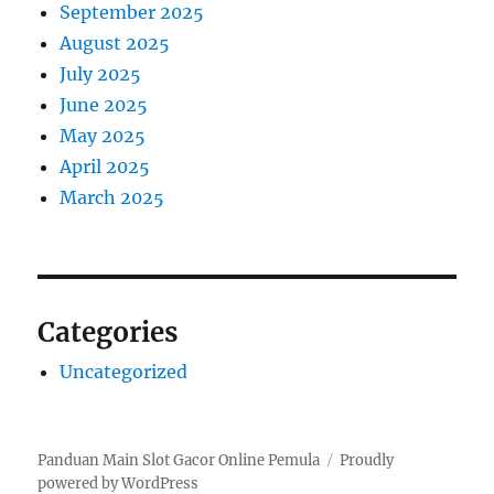
September 2025
August 2025
July 2025
June 2025
May 2025
April 2025
March 2025
Categories
Uncategorized
Panduan Main Slot Gacor Online Pemula
Proudly
powered by WordPress