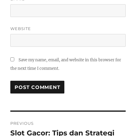
WEBSITE
Save my name, email, and website in this browser for
the next time I comment.
Post
PREVIOUS
navigation
Slot Gacor: Tips dan Strategi
Previous