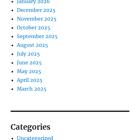
January 2026
December 2025
November 2025
October 2025
September 2025
August 2025
July 2025
June 2025
May 2025
April 2025
March 2025
Categories
Uncategorized