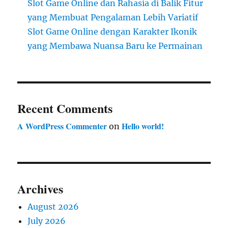
Slot Game Online dan Rahasia di Balik Fitur
yang Membuat Pengalaman Lebih Variatif
Slot Game Online dengan Karakter Ikonik
yang Membawa Nuansa Baru ke Permainan
Recent Comments
A WordPress Commenter
Hello world!
on
Archives
August 2026
July 2026