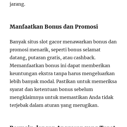
jarang.
Manfaatkan Bonus dan Promosi
Banyak situs slot gacor menawarkan bonus dan
promosi menarik, seperti bonus selamat
datang, putaran gratis, atau cashback.
Memanfaatkan bonus ini dapat memberikan
keuntungan ekstra tanpa harus mengeluarkan
lebih banyak modal. Pastikan untuk memeriksa
syarat dan ketentuan bonus sebelum
mengklaimnya untuk memastikan Anda tidak
terjebak dalam aturan yang merugikan.