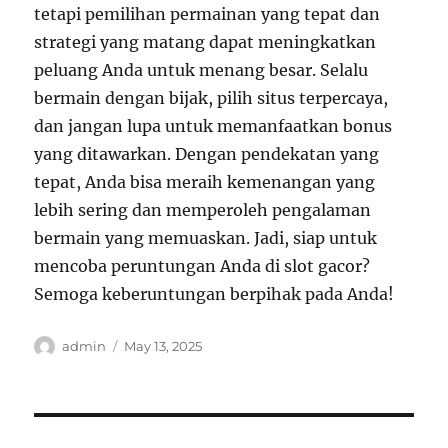
tetapi pemilihan permainan yang tepat dan
strategi yang matang dapat meningkatkan
peluang Anda untuk menang besar. Selalu
bermain dengan bijak, pilih situs terpercaya,
dan jangan lupa untuk memanfaatkan bonus
yang ditawarkan. Dengan pendekatan yang
tepat, Anda bisa meraih kemenangan yang
lebih sering dan memperoleh pengalaman
bermain yang memuaskan. Jadi, siap untuk
mencoba peruntungan Anda di slot gacor?
Semoga keberuntungan berpihak pada Anda!
Author
Posted
admin
May 13, 2025
on