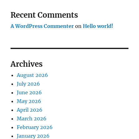
Recent Comments
A WordPress Commenter
on
Hello world!
Archives
August 2026
July 2026
June 2026
May 2026
April 2026
March 2026
February 2026
January 2026