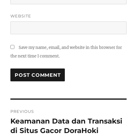
WEBSITE
Save my name, email, and website in this browser for
the next time I comment.
Post
PREVIOUS
navigation
Keamanan Data dan Transaksi
Previous
post:
di Situs Gacor DoraHoki