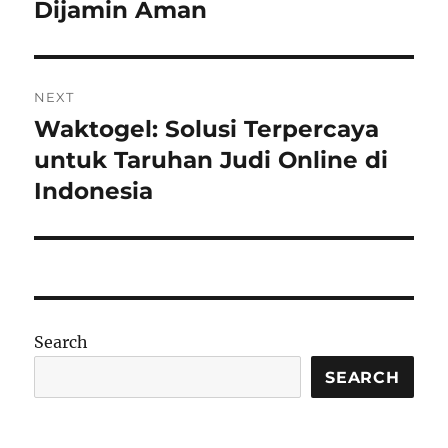
Dijamin Aman
NEXT
Waktogel: Solusi Terpercaya
Next
post:
untuk Taruhan Judi Online di
Indonesia
Search
SEARCH