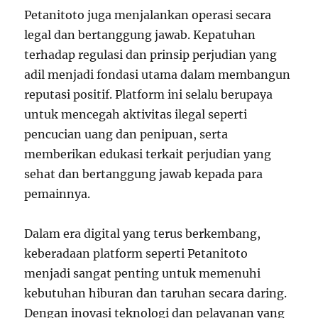
Petanitoto juga menjalankan operasi secara
legal dan bertanggung jawab. Kepatuhan
terhadap regulasi dan prinsip perjudian yang
adil menjadi fondasi utama dalam membangun
reputasi positif. Platform ini selalu berupaya
untuk mencegah aktivitas ilegal seperti
pencucian uang dan penipuan, serta
memberikan edukasi terkait perjudian yang
sehat dan bertanggung jawab kepada para
pemainnya.
Dalam era digital yang terus berkembang,
keberadaan platform seperti Petanitoto
menjadi sangat penting untuk memenuhi
kebutuhan hiburan dan taruhan secara daring.
Dengan inovasi teknologi dan pelayanan yang