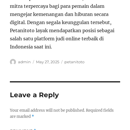
mitra terpercaya bagi para pemain dalam
mengejar kemenangan dan hiburan secara
digital. Dengan segala keunggulan tersebut,
Petanitoto layak mendapatkan posisi sebagai
salah satu platform judi online terbaik di
Indonesia saat ini.
Author
Posted
Tags
admin
May 27, 2025
petanitoto
on
Leave a Reply
Your email address will not be published.
Required fields
are marked
*