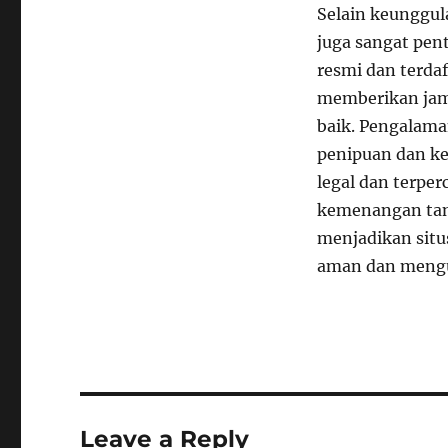
Selain keunggul
juga sangat pent
resmi dan terdaf
memberikan jam
baik. Pengalama
penipuan dan ke
legal dan terper
kemenangan tanp
menjadikan situ
aman dan meng
Leave a Reply