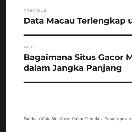
Post
PREVIOUS
navigation
Data Macau Terlengkap u
Previous
post:
NEXT
Bagaimana Situs Gacor 
Next
post:
dalam Jangka Panjang
Panduan Main Slot Gacor Online Pemula
Proudly power