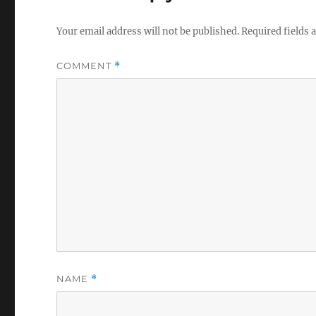
Your email address will not be published.
Required fields
COMMENT
*
NAME
*