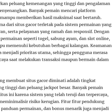
kan peluang kemenangan yang tinggi dan pengalaman
enyenangkan. Banyak pemain mencari platform
 mampu memberikan hasil maksimal saat bertaruh.
a dari situs gacor terletak pada sistem permainan yang
aran, serta pelayanan yang ramah dan responsif. Dengan
 permainan seperti togel, sabung ayam, dan slot online,
mpu memenuhi kebutuhan berbagai kalangan. Keamanan
a menjadi prioritas utama, sehingga pengguna merasa
caya saat melakukan transaksi maupun bermain dalam
ng membuat situs gacor diminati adalah tingkat
 tinggi dan peluang jackpot besar. Banyak pemain
us ini karena sistem yang telah teruji dan terpercaya,
meminimalisir risiko kerugian. Fitur fitur pendukung
at, panduan permainan, dan bonus menarik juga menjadi