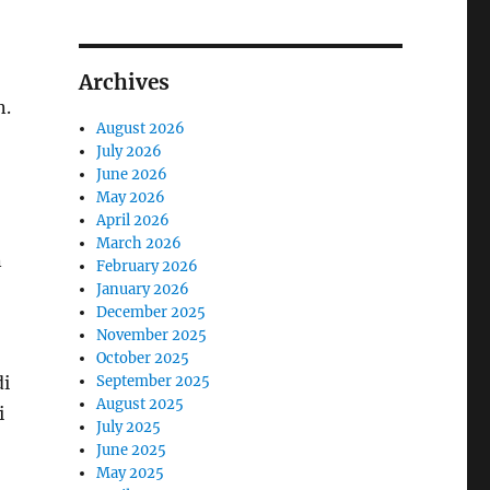
Archives
n.
August 2026
July 2026
June 2026
May 2026
April 2026
March 2026
n
February 2026
January 2026
December 2025
November 2025
October 2025
di
September 2025
August 2025
i
July 2025
June 2025
May 2025