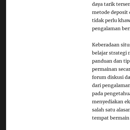
daya tarik terse
metode deposit 
tidak perlu khaw
pengalaman ber
Keberadaan situ
belajar strateg
panduan dan ti
permainan seca
forum diskusi da
dari pengalama
pada pengetahua
menyediakan eko
salah satu alas
tempat bermain