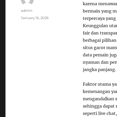
karena menawar
Author
admin
bermain yang m
Posted
January 16, 2026
terpercaya yang
on
Keunggulan utam
fair dan transp
berbagai pilihan
situs gacor ma
data pemain jug
nyaman dan per
jangka panjang.
Faktor utama ya
kemenangan yang
mengandalkan sit
sehingga dapat 
seperti live ch