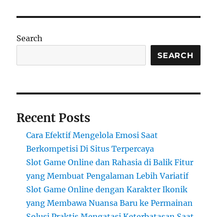
Search
SEARCH
Recent Posts
Cara Efektif Mengelola Emosi Saat
Berkompetisi Di Situs Terpercaya
Slot Game Online dan Rahasia di Balik Fitur
yang Membuat Pengalaman Lebih Variatif
Slot Game Online dengan Karakter Ikonik
yang Membawa Nuansa Baru ke Permainan
Solusi Praktis Mengatasi Keterbatasan Saat