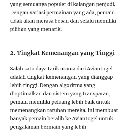
yang semuanya populer di kalangan penjudi.
Dengan variasi permainan yang ada, pemain
tidak akan merasa bosan dan selalu memiliki
pilihan yang menarik.
2.
Tingkat Kemenangan yang Tinggi
Salah satu daya tarik utama dari Aviantogel
adalah tingkat kemenangan yang dianggap
lebih tinggi. Dengan algoritma yang
dioptimalkan dan sistem yang transparan,
pemain memiliki peluang lebih baik untuk
memenangkan taruhan mereka. Ini membuat
banyak pemain beralih ke Aviantogel untuk
pengalaman bermain yang lebih