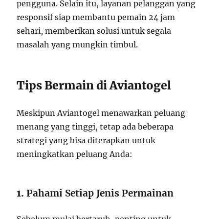
pengguna. Selain itu, layanan pelanggan yang
responsif siap membantu pemain 24 jam
sehari, memberikan solusi untuk segala
masalah yang mungkin timbul.
Tips Bermain di Aviantogel
Meskipun Aviantogel menawarkan peluang
menang yang tinggi, tetap ada beberapa
strategi yang bisa diterapkan untuk
meningkatkan peluang Anda:
1.
Pahami Setiap Jenis Permainan