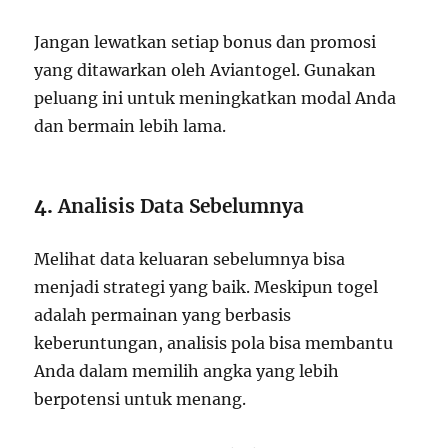
Jangan lewatkan setiap bonus dan promosi
yang ditawarkan oleh Aviantogel. Gunakan
peluang ini untuk meningkatkan modal Anda
dan bermain lebih lama.
4.
Analisis Data Sebelumnya
Melihat data keluaran sebelumnya bisa
menjadi strategi yang baik. Meskipun togel
adalah permainan yang berbasis
keberuntungan, analisis pola bisa membantu
Anda dalam memilih angka yang lebih
berpotensi untuk menang.