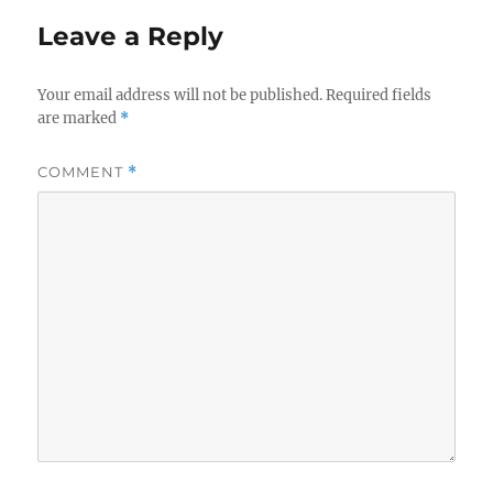
Leave a Reply
Your email address will not be published.
Required fields
are marked
*
COMMENT
*