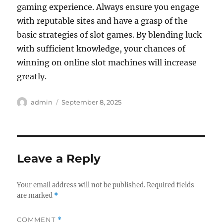
gaming experience. Always ensure you engage
with reputable sites and have a grasp of the
basic strategies of slot games. By blending luck
with sufficient knowledge, your chances of
winning on online slot machines will increase
greatly.
Author
Posted
admin
September 8, 2025
on
Leave a Reply
Your email address will not be published.
Required fields
are marked
*
COMMENT
*