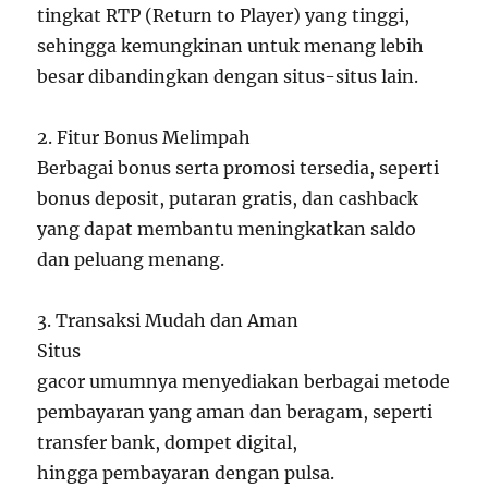
tingkat RTP (Return to Player) yang tinggi,
sehingga kemungkinan untuk menang lebih
besar dibandingkan dengan situs-situs lain.
2. Fitur Bonus Melimpah
Berbagai bonus serta promosi tersedia, seperti
bonus deposit, putaran gratis, dan cashback
yang dapat membantu meningkatkan saldo
dan peluang menang.
3. Transaksi Mudah dan Aman
Situs
gacor umumnya menyediakan berbagai metode
pembayaran yang aman dan beragam, seperti
transfer bank, dompet digital,
hingga pembayaran dengan pulsa.