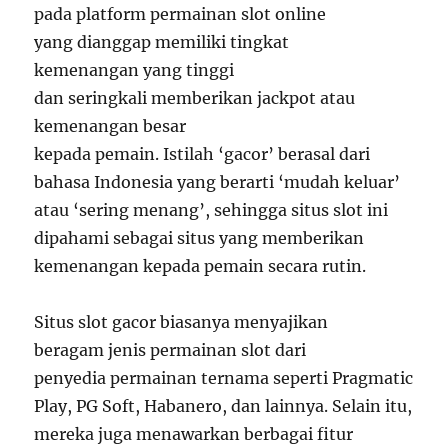
pada platform permainan slot online
yang dianggap memiliki tingkat
kemenangan yang tinggi
dan seringkali memberikan jackpot atau
kemenangan besar
kepada pemain. Istilah ‘gacor’ berasal dari
bahasa Indonesia yang berarti ‘mudah keluar’
atau ‘sering menang’, sehingga situs slot ini
dipahami sebagai situs yang memberikan
kemenangan kepada pemain secara rutin.
Situs slot gacor biasanya menyajikan
beragam jenis permainan slot dari
penyedia permainan ternama seperti Pragmatic
Play, PG Soft, Habanero, dan lainnya. Selain itu,
mereka juga menawarkan berbagai fitur