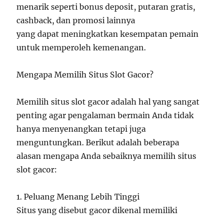
menarik seperti bonus deposit, putaran gratis,
cashback, dan promosi lainnya
yang dapat meningkatkan kesempatan pemain
untuk memperoleh kemenangan.
Mengapa Memilih Situs Slot Gacor?
Memilih situs slot gacor adalah hal yang sangat
penting agar pengalaman bermain Anda tidak
hanya menyenangkan tetapi juga
menguntungkan. Berikut adalah beberapa
alasan mengapa Anda sebaiknya memilih situs
slot gacor:
1. Peluang Menang Lebih Tinggi
Situs yang disebut gacor dikenal memiliki