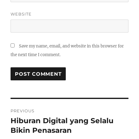
WEBSITE
Save my name, email, and website in this browser for
the next time I comment.
Post
PREVIOUS
navigation
Hiburan Digital yang Selalu
Previous
post:
Bikin Penasaran