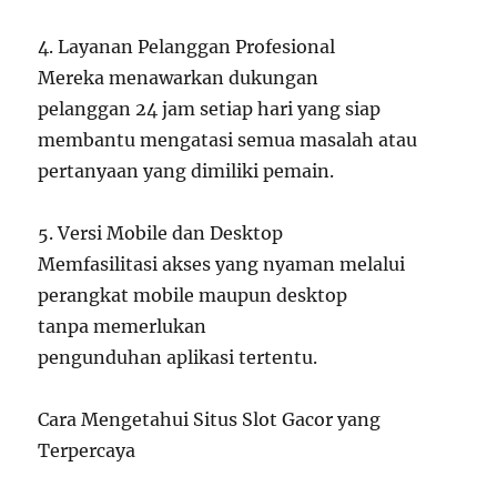
4. Layanan Pelanggan Profesional
Mereka menawarkan dukungan
pelanggan 24 jam setiap hari yang siap
membantu mengatasi semua masalah atau
pertanyaan yang dimiliki pemain.
5. Versi Mobile dan Desktop
Memfasilitasi akses yang nyaman melalui
perangkat mobile maupun desktop
tanpa memerlukan
pengunduhan aplikasi tertentu.
Cara Mengetahui Situs Slot Gacor yang
Terpercaya