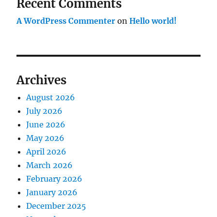
Recent Comments
A WordPress Commenter
on
Hello world!
Archives
August 2026
July 2026
June 2026
May 2026
April 2026
March 2026
February 2026
January 2026
December 2025