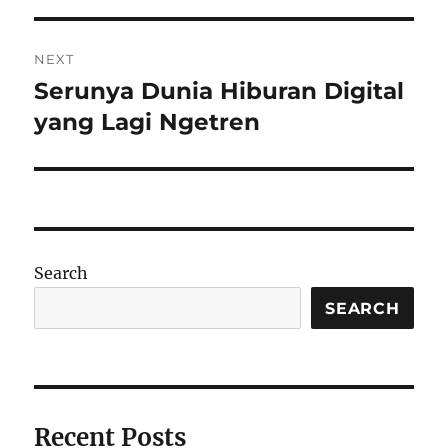
NEXT
Serunya Dunia Hiburan Digital
Next
post:
yang Lagi Ngetren
Search
SEARCH
Recent Posts