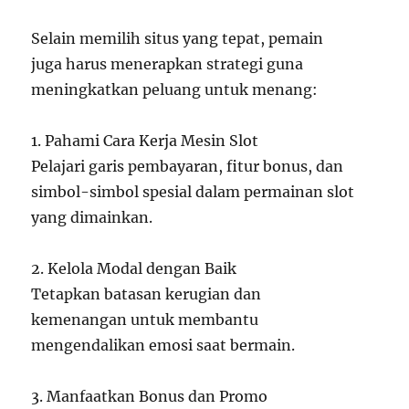
Selain memilih situs yang tepat, pemain
juga harus menerapkan strategi guna
meningkatkan peluang untuk menang:
1. Pahami Cara Kerja Mesin Slot
Pelajari garis pembayaran, fitur bonus, dan
simbol-simbol spesial dalam permainan slot
yang dimainkan.
2. Kelola Modal dengan Baik
Tetapkan batasan kerugian dan
kemenangan untuk membantu
mengendalikan emosi saat bermain.
3. Manfaatkan Bonus dan Promo