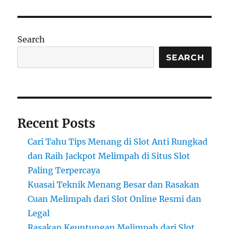
Search
SEARCH
Recent Posts
Cari Tahu Tips Menang di Slot Anti Rungkad
dan Raih Jackpot Melimpah di Situs Slot
Paling Terpercaya
Kuasai Teknik Menang Besar dan Rasakan
Cuan Melimpah dari Slot Online Resmi dan
Legal
Rasakan Keuntungan Melimpah dari Slot