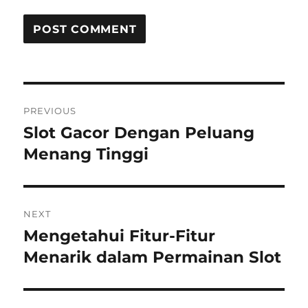
Post
PREVIOUS
navigation
Slot Gacor Dengan Peluang
Previous
post:
Menang Tinggi
NEXT
Mengetahui Fitur-Fitur
Next
post:
Menarik dalam Permainan Slot