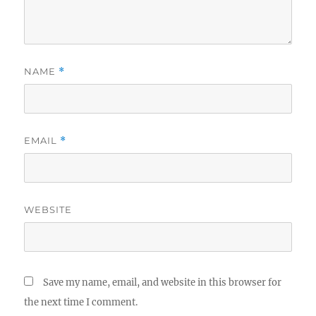
NAME
*
EMAIL
*
WEBSITE
Save my name, email, and website in this browser for
the next time I comment.