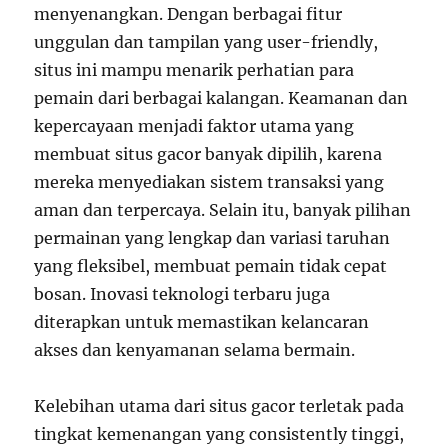
menyenangkan. Dengan berbagai fitur
unggulan dan tampilan yang user-friendly,
situs ini mampu menarik perhatian para
pemain dari berbagai kalangan. Keamanan dan
kepercayaan menjadi faktor utama yang
membuat situs gacor banyak dipilih, karena
mereka menyediakan sistem transaksi yang
aman dan terpercaya. Selain itu, banyak pilihan
permainan yang lengkap dan variasi taruhan
yang fleksibel, membuat pemain tidak cepat
bosan. Inovasi teknologi terbaru juga
diterapkan untuk memastikan kelancaran
akses dan kenyamanan selama bermain.
Kelebihan utama dari situs gacor terletak pada
tingkat kemenangan yang consistently tinggi,