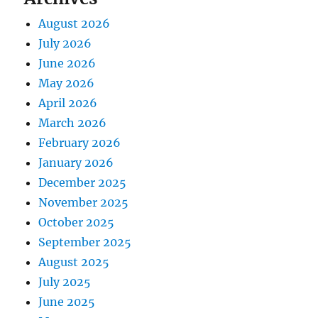
August 2026
July 2026
June 2026
May 2026
April 2026
March 2026
February 2026
January 2026
December 2025
November 2025
October 2025
September 2025
August 2025
July 2025
June 2025