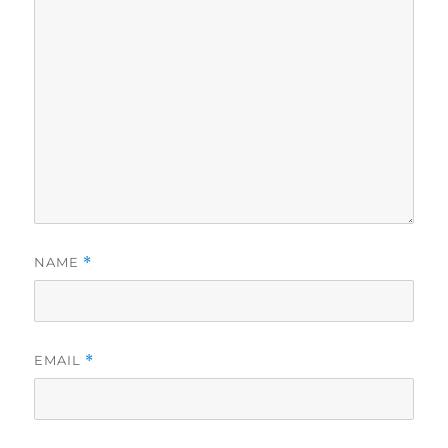
NAME
*
EMAIL
*