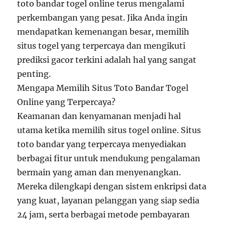
toto bandar togel online terus mengalami
perkembangan yang pesat. Jika Anda ingin
mendapatkan kemenangan besar, memilih
situs togel yang terpercaya dan mengikuti
prediksi gacor terkini adalah hal yang sangat
penting.
Mengapa Memilih Situs Toto Bandar Togel
Online yang Terpercaya?
Keamanan dan kenyamanan menjadi hal
utama ketika memilih situs togel online. Situs
toto bandar yang terpercaya menyediakan
berbagai fitur untuk mendukung pengalaman
bermain yang aman dan menyenangkan.
Mereka dilengkapi dengan sistem enkripsi data
yang kuat, layanan pelanggan yang siap sedia
24 jam, serta berbagai metode pembayaran