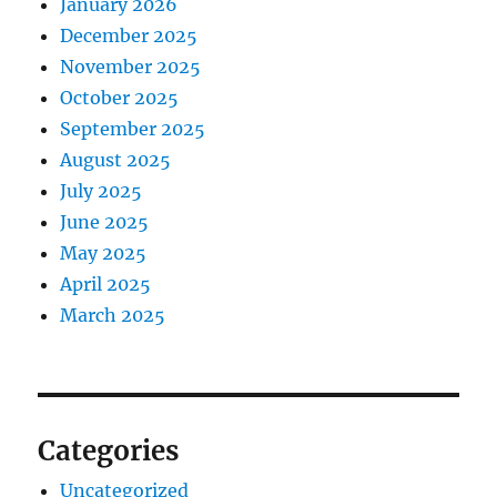
January 2026
December 2025
November 2025
October 2025
September 2025
August 2025
July 2025
June 2025
May 2025
April 2025
March 2025
Categories
Uncategorized