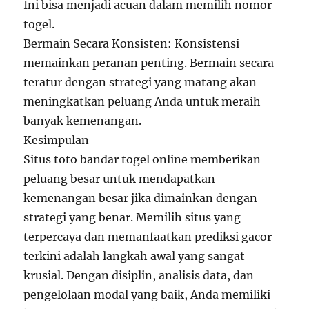
Ini bisa menjadi acuan dalam memilih nomor
togel.
Bermain Secara Konsisten: Konsistensi
memainkan peranan penting. Bermain secara
teratur dengan strategi yang matang akan
meningkatkan peluang Anda untuk meraih
banyak kemenangan.
Kesimpulan
Situs toto bandar togel online memberikan
peluang besar untuk mendapatkan
kemenangan besar jika dimainkan dengan
strategi yang benar. Memilih situs yang
terpercaya dan memanfaatkan prediksi gacor
terkini adalah langkah awal yang sangat
krusial. Dengan disiplin, analisis data, dan
pengelolaan modal yang baik, Anda memiliki