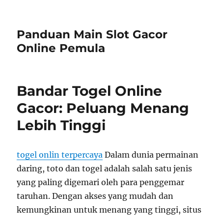
Panduan Main Slot Gacor
Online Pemula
Bandar Togel Online
Gacor: Peluang Menang
Lebih Tinggi
togel onlin terpercaya
Dalam dunia permainan
daring, toto dan togel adalah salah satu jenis
yang paling digemari oleh para penggemar
taruhan. Dengan akses yang mudah dan
kemungkinan untuk menang yang tinggi, situs