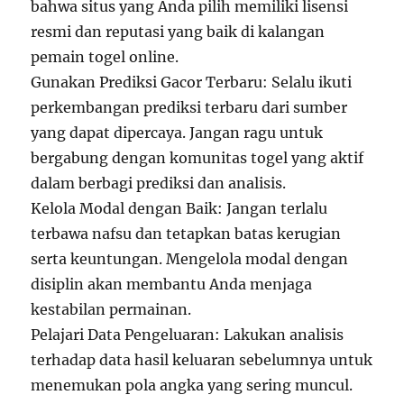
bahwa situs yang Anda pilih memiliki lisensi
resmi dan reputasi yang baik di kalangan
pemain togel online.
Gunakan Prediksi Gacor Terbaru: Selalu ikuti
perkembangan prediksi terbaru dari sumber
yang dapat dipercaya. Jangan ragu untuk
bergabung dengan komunitas togel yang aktif
dalam berbagi prediksi dan analisis.
Kelola Modal dengan Baik: Jangan terlalu
terbawa nafsu dan tetapkan batas kerugian
serta keuntungan. Mengelola modal dengan
disiplin akan membantu Anda menjaga
kestabilan permainan.
Pelajari Data Pengeluaran: Lakukan analisis
terhadap data hasil keluaran sebelumnya untuk
menemukan pola angka yang sering muncul.