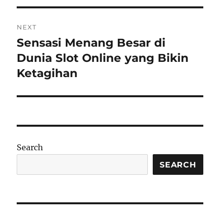
NEXT
Sensasi Menang Besar di
Next
post:
Dunia Slot Online yang Bikin
Ketagihan
Search
SEARCH