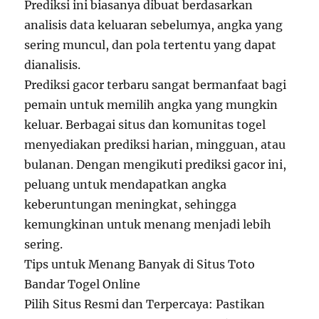
Prediksi ini biasanya dibuat berdasarkan
analisis data keluaran sebelumya, angka yang
sering muncul, dan pola tertentu yang dapat
dianalisis.
Prediksi gacor terbaru sangat bermanfaat bagi
pemain untuk memilih angka yang mungkin
keluar. Berbagai situs dan komunitas togel
menyediakan prediksi harian, mingguan, atau
bulanan. Dengan mengikuti prediksi gacor ini,
peluang untuk mendapatkan angka
keberuntungan meningkat, sehingga
kemungkinan untuk menang menjadi lebih
sering.
Tips untuk Menang Banyak di Situs Toto
Bandar Togel Online
Pilih Situs Resmi dan Terpercaya: Pastikan