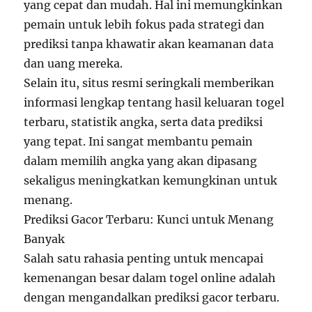
yang cepat dan mudah. Hal ini memungkinkan
pemain untuk lebih fokus pada strategi dan
prediksi tanpa khawatir akan keamanan data
dan uang mereka.
Selain itu, situs resmi seringkali memberikan
informasi lengkap tentang hasil keluaran togel
terbaru, statistik angka, serta data prediksi
yang tepat. Ini sangat membantu pemain
dalam memilih angka yang akan dipasang
sekaligus meningkatkan kemungkinan untuk
menang.
Prediksi Gacor Terbaru: Kunci untuk Menang
Banyak
Salah satu rahasia penting untuk mencapai
kemenangan besar dalam togel online adalah
dengan mengandalkan prediksi gacor terbaru.