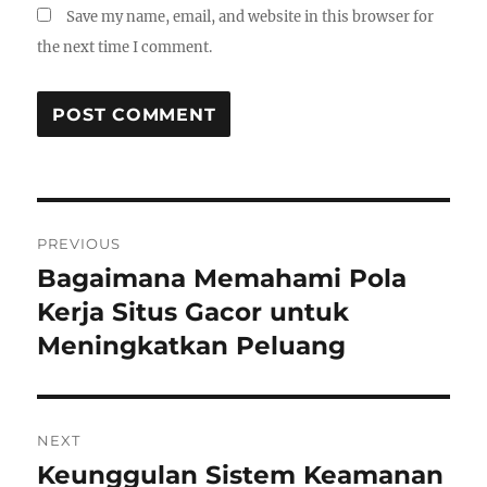
Save my name, email, and website in this browser for
the next time I comment.
Post
PREVIOUS
navigation
Bagaimana Memahami Pola
Previous
post:
Kerja Situs Gacor untuk
Meningkatkan Peluang
NEXT
Keunggulan Sistem Keamanan
Next