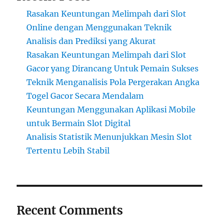
Rasakan Keuntungan Melimpah dari Slot
Online dengan Menggunakan Teknik
Analisis dan Prediksi yang Akurat
Rasakan Keuntungan Melimpah dari Slot
Gacor yang Dirancang Untuk Pemain Sukses
Teknik Menganalisis Pola Pergerakan Angka
Togel Gacor Secara Mendalam
Keuntungan Menggunakan Aplikasi Mobile
untuk Bermain Slot Digital
Analisis Statistik Menunjukkan Mesin Slot
Tertentu Lebih Stabil
Recent Comments