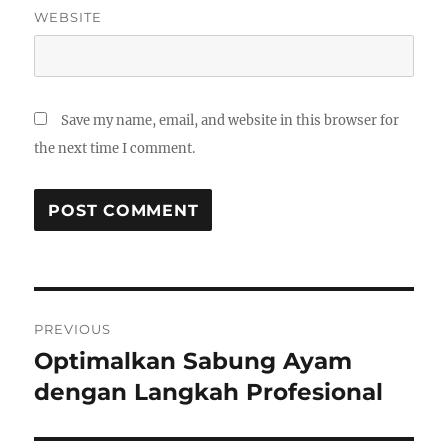
WEBSITE
Save my name, email, and website in this browser for
the next time I comment.
Post
PREVIOUS
navigation
Optimalkan Sabung Ayam
Previous
post:
dengan Langkah Profesional