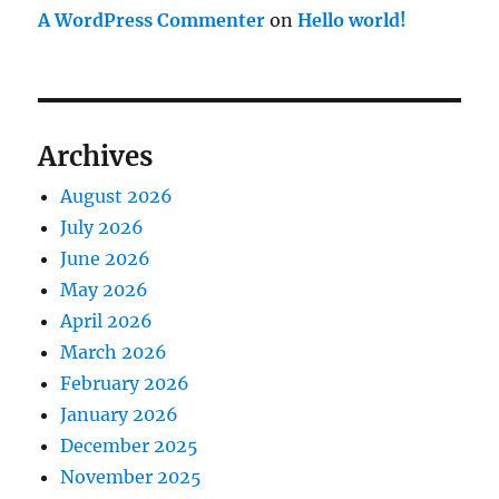
A WordPress Commenter
on
Hello world!
Archives
August 2026
July 2026
June 2026
May 2026
April 2026
March 2026
February 2026
January 2026
December 2025
November 2025