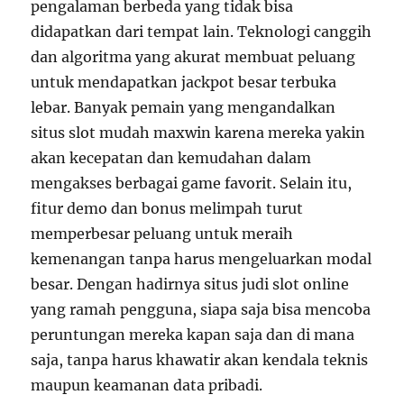
pengalaman berbeda yang tidak bisa
didapatkan dari tempat lain. Teknologi canggih
dan algoritma yang akurat membuat peluang
untuk mendapatkan jackpot besar terbuka
lebar. Banyak pemain yang mengandalkan
situs slot mudah maxwin karena mereka yakin
akan kecepatan dan kemudahan dalam
mengakses berbagai game favorit. Selain itu,
fitur demo dan bonus melimpah turut
memperbesar peluang untuk meraih
kemenangan tanpa harus mengeluarkan modal
besar. Dengan hadirnya situs judi slot online
yang ramah pengguna, siapa saja bisa mencoba
peruntungan mereka kapan saja dan di mana
saja, tanpa harus khawatir akan kendala teknis
maupun keamanan data pribadi.