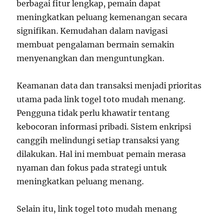
berbagai fitur lengkap, pemain dapat
meningkatkan peluang kemenangan secara
signifikan. Kemudahan dalam navigasi
membuat pengalaman bermain semakin
menyenangkan dan menguntungkan.
Keamanan data dan transaksi menjadi prioritas
utama pada link togel toto mudah menang.
Pengguna tidak perlu khawatir tentang
kebocoran informasi pribadi. Sistem enkripsi
canggih melindungi setiap transaksi yang
dilakukan. Hal ini membuat pemain merasa
nyaman dan fokus pada strategi untuk
meningkatkan peluang menang.
Selain itu, link togel toto mudah menang