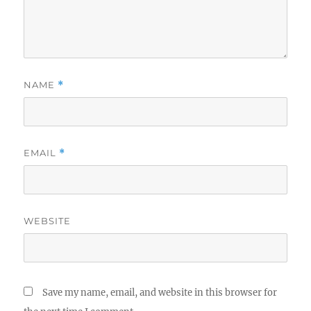
NAME
*
EMAIL
*
WEBSITE
Save my name, email, and website in this browser for