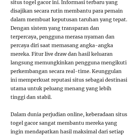
situs togel gacor ini. Informasi terbaru yang
disajikan secara rutin membantu para pemain
dalam membuat keputusan taruhan yang tepat.
Dengan sistem yang transparan dan
terpercaya, pengguna merasa nyaman dan
percaya diri saat memasang angka-angka
mereka. Fitur live draw dan hasil keluaran
langsung memungkinkan pengguna mengikuti
perkembangan secara real-time. Keunggulan
ini memperkuat reputasi situs sebagai destinasi
utama untuk peluang menang yang lebih
tinggi dan stabil.
Dalam dunia perjudian online, keberadaan situs
togel gacor sangat membantu mereka yang
ingin mendapatkan hasil maksimal dari setiap