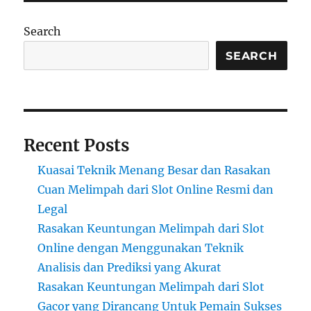
Search
SEARCH
Recent Posts
Kuasai Teknik Menang Besar dan Rasakan
Cuan Melimpah dari Slot Online Resmi dan
Legal
Rasakan Keuntungan Melimpah dari Slot
Online dengan Menggunakan Teknik
Analisis dan Prediksi yang Akurat
Rasakan Keuntungan Melimpah dari Slot
Gacor yang Dirancang Untuk Pemain Sukses