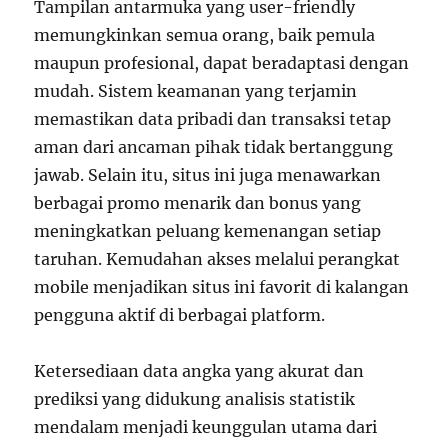
Tampilan antarmuka yang user-friendly
memungkinkan semua orang, baik pemula
maupun profesional, dapat beradaptasi dengan
mudah. Sistem keamanan yang terjamin
memastikan data pribadi dan transaksi tetap
aman dari ancaman pihak tidak bertanggung
jawab. Selain itu, situs ini juga menawarkan
berbagai promo menarik dan bonus yang
meningkatkan peluang kemenangan setiap
taruhan. Kemudahan akses melalui perangkat
mobile menjadikan situs ini favorit di kalangan
pengguna aktif di berbagai platform.
Ketersediaan data angka yang akurat dan
prediksi yang didukung analisis statistik
mendalam menjadi keunggulan utama dari