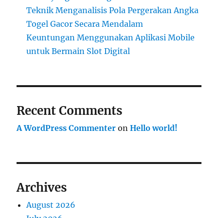
Teknik Menganalisis Pola Pergerakan Angka
Togel Gacor Secara Mendalam
Keuntungan Menggunakan Aplikasi Mobile
untuk Bermain Slot Digital
Recent Comments
A WordPress Commenter
on
Hello world!
Archives
August 2026