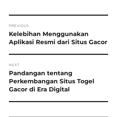
Post
PREVIOUS
navigation
Kelebihan Menggunakan
Previous
post:
Aplikasi Resmi dari Situs Gacor
NEXT
Pandangan tentang
Next
post:
Perkembangan Situs Togel
Gacor di Era Digital