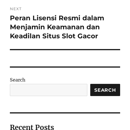
NEXT
Peran Lisensi Resmi dalam
Next
post:
Menjamin Keamanan dan
Keadilan Situs Slot Gacor
Search
SEARCH
Recent Posts