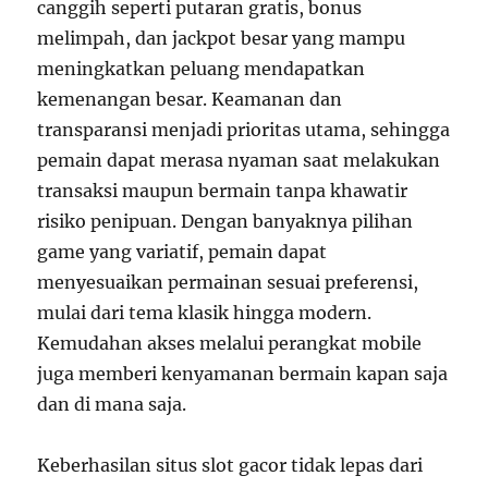
canggih seperti putaran gratis, bonus
melimpah, dan jackpot besar yang mampu
meningkatkan peluang mendapatkan
kemenangan besar. Keamanan dan
transparansi menjadi prioritas utama, sehingga
pemain dapat merasa nyaman saat melakukan
transaksi maupun bermain tanpa khawatir
risiko penipuan. Dengan banyaknya pilihan
game yang variatif, pemain dapat
menyesuaikan permainan sesuai preferensi,
mulai dari tema klasik hingga modern.
Kemudahan akses melalui perangkat mobile
juga memberi kenyamanan bermain kapan saja
dan di mana saja.
Keberhasilan situs slot gacor tidak lepas dari