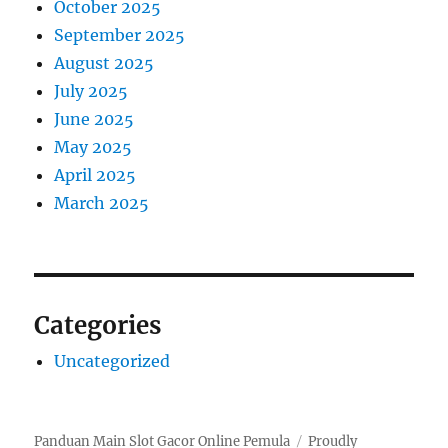
October 2025
September 2025
August 2025
July 2025
June 2025
May 2025
April 2025
March 2025
Categories
Uncategorized
Panduan Main Slot Gacor Online Pemula
Proudly