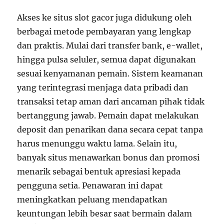
Akses ke situs slot gacor juga didukung oleh
berbagai metode pembayaran yang lengkap
dan praktis. Mulai dari transfer bank, e-wallet,
hingga pulsa seluler, semua dapat digunakan
sesuai kenyamanan pemain. Sistem keamanan
yang terintegrasi menjaga data pribadi dan
transaksi tetap aman dari ancaman pihak tidak
bertanggung jawab. Pemain dapat melakukan
deposit dan penarikan dana secara cepat tanpa
harus menunggu waktu lama. Selain itu,
banyak situs menawarkan bonus dan promosi
menarik sebagai bentuk apresiasi kepada
pengguna setia. Penawaran ini dapat
meningkatkan peluang mendapatkan
keuntungan lebih besar saat bermain dalam