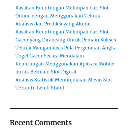
Rasakan Keuntungan Melimpah dari Slot
Online dengan Menggunakan Teknik
Analisis dan Prediksi yang Akurat
Rasakan Keuntungan Melimpah dari Slot
Gacor yang Dirancang Untuk Pemain Sukses
Teknik Menganalisis Pola Pergerakan Angka
Togel Gacor Secara Mendalam
Keuntungan Menggunakan Aplikasi Mobile
untuk Bermain Slot Digital
Analisis Statistik Menunjukkan Mesin Slot
Tertentu Lebih Stabil
Recent Comments