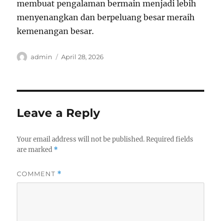
membuat pengalaman bermain menjadi lebih
menyenangkan dan berpeluang besar meraih
kemenangan besar.
Author
Posted
admin
April 28, 2026
on
Leave a Reply
Your email address will not be published.
Required fields
are marked
*
COMMENT
*