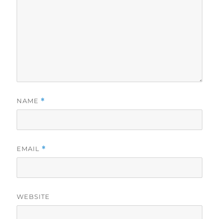
NAME
*
EMAIL
*
WEBSITE