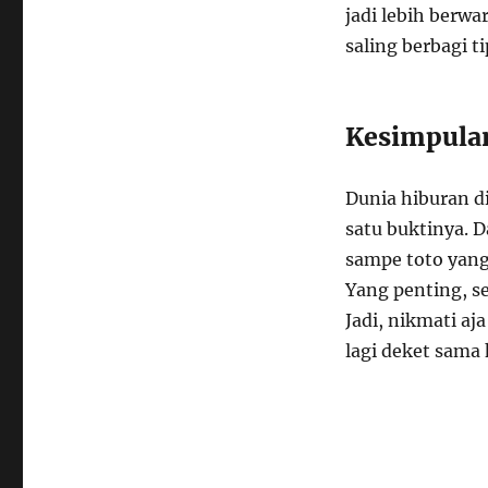
jadi lebih berw
saling berbagi t
Kesimpula
Dunia hiburan di
satu buktinya. D
sampe toto yang
Yang penting, se
Jadi, nikmati a
lagi deket sama