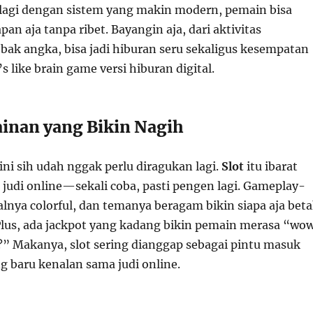
agi dengan sistem yang makin modern, pemain bisa
an aja tanpa ribet. Bayangin aja, dari aktivitas
ak angka, bisa jadi hiburan seru sekaligus kesempatan
s like brain game versi hiburan digital.
ainan yang Bikin Nagih
ini sih udah nggak perlu diragukan lagi.
Slot
itu ibarat
 judi online—sekali coba, pasti pengen lagi. Gameplay-
alnya colorful, dan temanya beragam bikin siapa aja bet
lus, ada jackpot yang kadang bikin pemain merasa “wow
a?” Makanya, slot sering dianggap sebagai pintu masuk
g baru kenalan sama judi online.