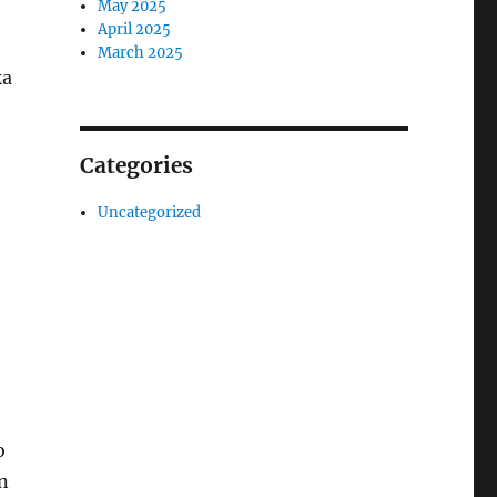
May 2025
April 2025
March 2025
ka
Categories
Uncategorized
o
n