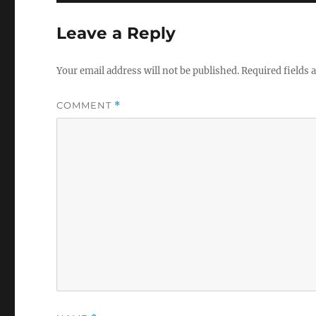
Leave a Reply
Your email address will not be published.
Required fields
COMMENT
*