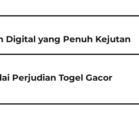
 Digital yang Penuh Kejutan
i Perjudian Togel Gacor