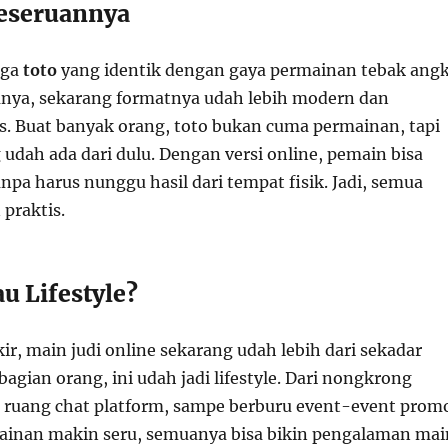
eseruannya
uga
toto
yang identik dengan gaya permainan tebak ang
danya, sekarang formatnya udah lebih modern dan
. Buat banyak orang, toto bukan cuma permainan, tapi
g udah ada dari dulu. Dengan versi online, pemain bisa
tanpa harus nunggu hasil dari tempat fisik. Jadi, semua
 praktis.
u Lifestyle?
kir, main judi online sekarang udah lebih dari sekadar
bagian orang, ini udah jadi lifestyle. Dari nongkrong
 ruang chat platform, sampe berburu event-event prom
ainan makin seru, semuanya bisa bikin pengalaman mai