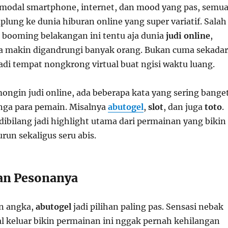
modal smartphone, internet, dan mood yang pas, semu
lung ke dunia hiburan online yang super variatif. Salah
g booming belakangan ini tentu aja dunia
judi online
,
a makin digandrungi banyak orang. Bukan cuma sekadar
jadi tempat nongkrong virtual buat ngisi waktu luang.
ongin judi online, ada beberapa kata yang sering bange
inga para pemain. Misalnya
abutogel
,
slot
, dan juga
toto
.
a dibilang jadi highlight utama dari permainan yang bikin
urun sekaligus seru abis.
an Pesonanya
n angka,
abutogel
jadi pilihan paling pas. Sensasi nebak
l keluar bikin permainan ini nggak pernah kehilangan