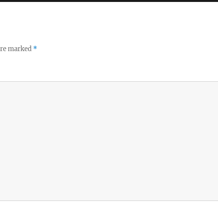
 are marked
*