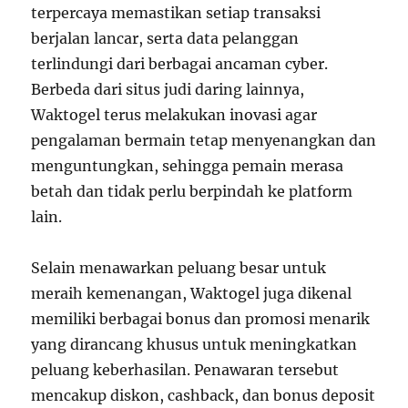
terpercaya memastikan setiap transaksi
berjalan lancar, serta data pelanggan
terlindungi dari berbagai ancaman cyber.
Berbeda dari situs judi daring lainnya,
Waktogel terus melakukan inovasi agar
pengalaman bermain tetap menyenangkan dan
menguntungkan, sehingga pemain merasa
betah dan tidak perlu berpindah ke platform
lain.
Selain menawarkan peluang besar untuk
meraih kemenangan, Waktogel juga dikenal
memiliki berbagai bonus dan promosi menarik
yang dirancang khusus untuk meningkatkan
peluang keberhasilan. Penawaran tersebut
mencakup diskon, cashback, dan bonus deposit