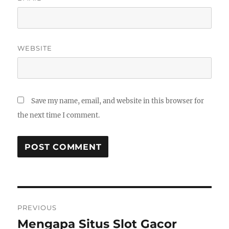
WEBSITE
Save my name, email, and website in this browser for
the next time I comment.
Post
PREVIOUS
navigation
Mengapa Situs Slot Gacor
Previous