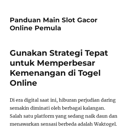
Panduan Main Slot Gacor
Online Pemula
Gunakan Strategi Tepat
untuk Memperbesar
Kemenangan di Togel
Online
Di era digital saat ini, hiburan perjudian daring
semakin diminati oleh berbagai kalangan.
Salah satu platform yang sedang naik daun dan
menawarkan sensasi berbeda adalah Waktogel.