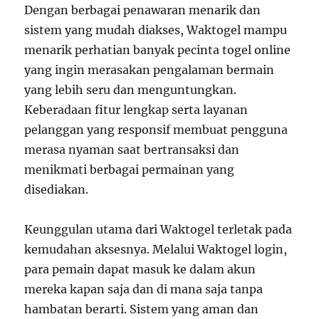
Dengan berbagai penawaran menarik dan
sistem yang mudah diakses, Waktogel mampu
menarik perhatian banyak pecinta togel online
yang ingin merasakan pengalaman bermain
yang lebih seru dan menguntungkan.
Keberadaan fitur lengkap serta layanan
pelanggan yang responsif membuat pengguna
merasa nyaman saat bertransaksi dan
menikmati berbagai permainan yang
disediakan.
Keunggulan utama dari Waktogel terletak pada
kemudahan aksesnya. Melalui Waktogel login,
para pemain dapat masuk ke dalam akun
mereka kapan saja dan di mana saja tanpa
hambatan berarti. Sistem yang aman dan