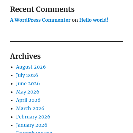
Recent Comments
A WordPress Commenter
on
Hello world!
Archives
August 2026
July 2026
June 2026
May 2026
April 2026
March 2026
February 2026
January 2026