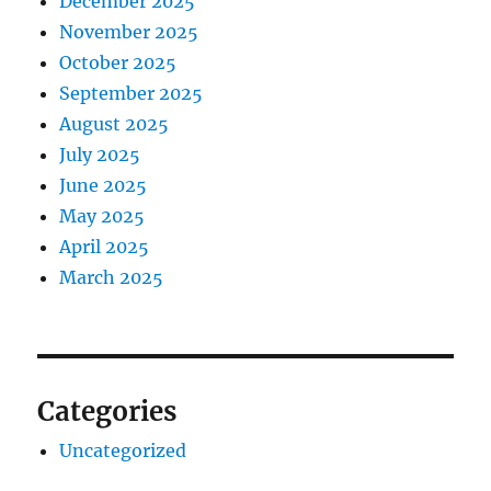
December 2025
November 2025
October 2025
September 2025
August 2025
July 2025
June 2025
May 2025
April 2025
March 2025
Categories
Uncategorized