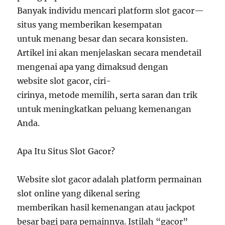
Banyak individu mencari platform slot gacor—
situs yang memberikan kesempatan
untuk menang besar dan secara konsisten.
Artikel ini akan menjelaskan secara mendetail
mengenai apa yang dimaksud dengan
website slot gacor, ciri-
cirinya, metode memilih, serta saran dan trik
untuk meningkatkan peluang kemenangan
Anda.
Apa Itu Situs Slot Gacor?
Website slot gacor adalah platform permainan
slot online yang dikenal sering
memberikan hasil kemenangan atau jackpot
besar bagi para pemainnya. Istilah “gacor”