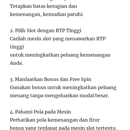
Tetapkan batas kerugian dan
kemenangan, kemudian patuhi.
2. Pilih Slot dengan RTP Tinggi
Carilah mesin slot yang menawarkan RTP
tinggi
untuk meningkatkan peluang kemenangan
Anda.
3. Manfaatkan Bonus dan Free Spin
Gunakan bonus untuk meningkatkan peluang
menang tanpa mengeluarkan modal besar.
4. Pahami Pola pada Mesin
Perhatikan pola kemenangan dan fitur
bonus yang terdapat pada mesin slot tertentu.