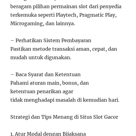
beragam pilihan permainan slot dari penyedia
terkemuka seperti Playtech, Pragmatic Play,
Microgaming, dan lainnya.
– Perhatikan Sistem Pembayaran
Pastikan metode transaksi aman, cepat, dan
mudah untuk digunakan.
– Baca Syarat dan Ketentuan
Pahami aturan main, bonus, dan
ketentuan penarikan agar
tidak menghadapi masalah di kemudian hari.
Strategi dan Tips Menang di Situs Slot Gacor
1. Atur Modal dengan Bijaksana