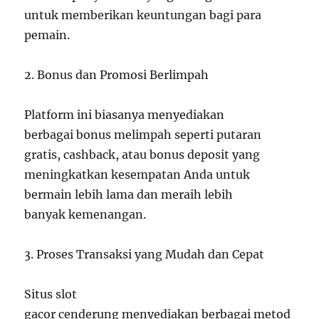
untuk memberikan keuntungan bagi para
pemain.
2. Bonus dan Promosi Berlimpah
Platform ini biasanya menyediakan
berbagai bonus melimpah seperti putaran
gratis, cashback, atau bonus deposit yang
meningkatkan kesempatan Anda untuk
bermain lebih lama dan meraih lebih
banyak kemenangan.
3. Proses Transaksi yang Mudah dan Cepat
Situs slot
gacor cenderung menyediakan berbagai metod