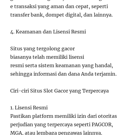
e transaksi yang aman dan cepat, seperti
transfer bank, dompet digital, dan lainnya.
4. Keamanan dan Lisensi Resmi
Situs yang tergolong gacor
biasanya telah memiliki lisensi
resmi serta sistem keamanan yang handal,
sehingga informasi dan dana Anda terjamin.
Ciri-ciri Situs Slot Gacor yang Terpercaya
1. Lisensi Resmi
Pastikan platform memiliki izin dari otoritas
perjudian yang terpercaya seperti PAGCOR,
MGA, atau lembaga pengawas lainnya.