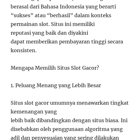
berasal dari Bahasa Indonesia yang berarti
“sukses” atau “berhasil” dalam konteks
permainan slot. Situs ini memiliki
reputasi yang baik dan diyakini
dapat memberikan pembayaran tinggi secara
konsisten.
Mengapa Memilih Situs Slot Gacor?
1. Peluang Menang yang Lebih Besar
Situs slot gacor umumnya menawarkan tingkat
kemenangan yang
lebih baik dibandingkan dengan situs biasa. Ini
disebabkan oleh penggunaan algoritma yang
adil dan penyesuaian yang sering dilakukan