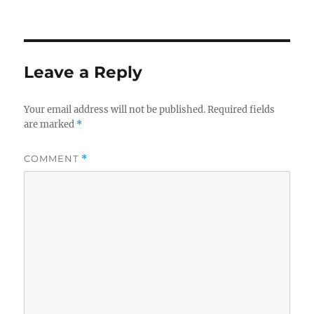
on
Leave a Reply
Your email address will not be published.
Required fields
are marked
*
COMMENT
*