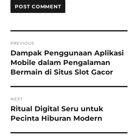
Post
PREVIOUS
navigation
Dampak Penggunaan Aplikasi
Previous
post:
Mobile dalam Pengalaman
Bermain di Situs Slot Gacor
NEXT
Ritual Digital Seru untuk
Next
post:
Pecinta Hiburan Modern