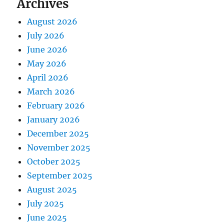
Archives
August 2026
July 2026
June 2026
May 2026
April 2026
March 2026
February 2026
January 2026
December 2025
November 2025
October 2025
September 2025
August 2025
July 2025
June 2025