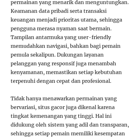
permainan yang menarik dan menguntungkan.
Keamanan data pribadi serta transaksi
keuangan menjadi prioritas utama, sehingga
pengguna merasa nyaman saat bermain.
Tampilan antarmuka yang user-friendly
memudahkan navigasi, bahkan bagi pemain
pemula sekalipun. Dukungan layanan
pelanggan yang responsif juga menambah
kenyamanan, memastikan setiap kebutuhan
terpenuhi dengan cepat dan profesional.
Tidak hanya menawarkan permainan yang
bervariasi, situs gacor juga dikenal karena
tingkat kemenangan yang tinggi. Hal ini
didukung oleh sistem yang adil dan transparan,
sehingga setiap pemain memiliki kesempatan