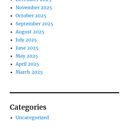
November 2025
October 2025
September 2025
August 2025
July 2025
June 2025
May 2025
April 2025
March 2025
Categories
Uncategorized