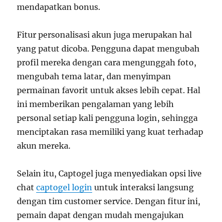
mendapatkan bonus.
Fitur personalisasi akun juga merupakan hal
yang patut dicoba. Pengguna dapat mengubah
profil mereka dengan cara mengunggah foto,
mengubah tema latar, dan menyimpan
permainan favorit untuk akses lebih cepat. Hal
ini memberikan pengalaman yang lebih
personal setiap kali pengguna login, sehingga
menciptakan rasa memiliki yang kuat terhadap
akun mereka.
Selain itu, Captogel juga menyediakan opsi live
chat
captogel login
untuk interaksi langsung
dengan tim customer service. Dengan fitur ini,
pemain dapat dengan mudah mengajukan