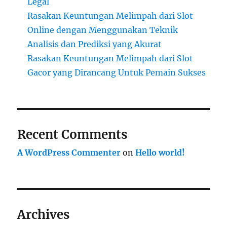
Legal
Rasakan Keuntungan Melimpah dari Slot
Online dengan Menggunakan Teknik
Analisis dan Prediksi yang Akurat
Rasakan Keuntungan Melimpah dari Slot
Gacor yang Dirancang Untuk Pemain Sukses
Recent Comments
A WordPress Commenter
on
Hello world!
Archives