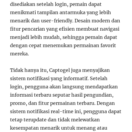
disediakan setelah login, pemain dapat
menikmati tampilan antarmuka yang lebih
menarik dan user-friendly. Desain modern dan
fitur pencarian yang efisien membuat navigasi
menjadi lebih mudah, sehingga pemain dapat
dengan cepat menemukan permainan favorit
mereka.
Tidak hanya itu, Captogel juga menyajikan
sistem notifikasi yang informatif. Setelah
login, pengguna akan langsung mendapatkan
informasi terbaru seputar hasil pengundian,
promo, dan fitur permainan terbaru. Dengan
sistem notifikasi real-time ini, pengguna dapat
tetap terupdate dan tidak melewatkan
kesempatan menarik untuk menang atau