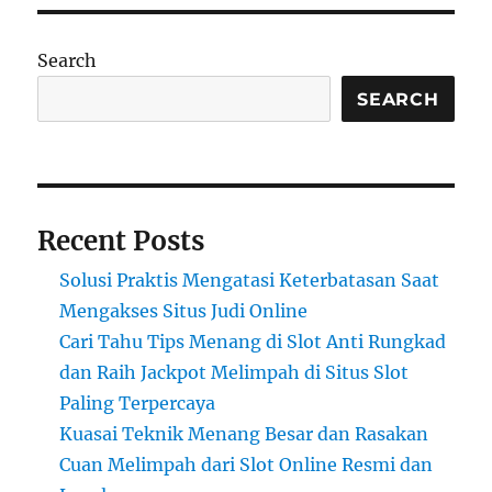
Search
SEARCH
Recent Posts
Solusi Praktis Mengatasi Keterbatasan Saat
Mengakses Situs Judi Online
Cari Tahu Tips Menang di Slot Anti Rungkad
dan Raih Jackpot Melimpah di Situs Slot
Paling Terpercaya
Kuasai Teknik Menang Besar dan Rasakan
Cuan Melimpah dari Slot Online Resmi dan