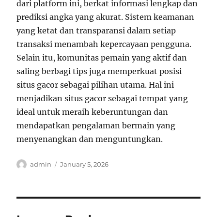
dari platform ini, berkat informasi lengkap dan
prediksi angka yang akurat. Sistem keamanan
yang ketat dan transparansi dalam setiap
transaksi menambah kepercayaan pengguna.
Selain itu, komunitas pemain yang aktif dan
saling berbagi tips juga memperkuat posisi
situs gacor sebagai pilihan utama. Hal ini
menjadikan situs gacor sebagai tempat yang
ideal untuk meraih keberuntungan dan
mendapatkan pengalaman bermain yang
menyenangkan dan menguntungkan.
Author
Posted
admin
January 5, 2026
on