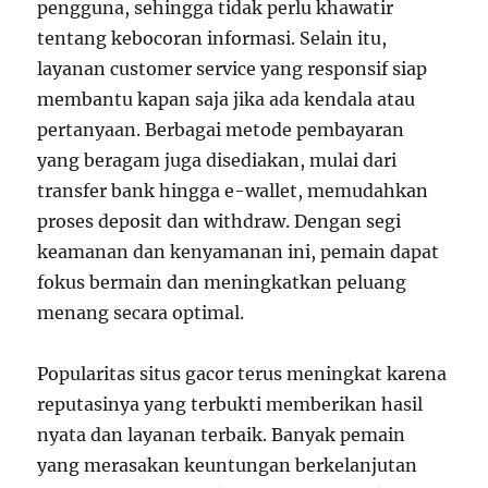
pengguna, sehingga tidak perlu khawatir
tentang kebocoran informasi. Selain itu,
layanan customer service yang responsif siap
membantu kapan saja jika ada kendala atau
pertanyaan. Berbagai metode pembayaran
yang beragam juga disediakan, mulai dari
transfer bank hingga e-wallet, memudahkan
proses deposit dan withdraw. Dengan segi
keamanan dan kenyamanan ini, pemain dapat
fokus bermain dan meningkatkan peluang
menang secara optimal.
Popularitas situs gacor terus meningkat karena
reputasinya yang terbukti memberikan hasil
nyata dan layanan terbaik. Banyak pemain
yang merasakan keuntungan berkelanjutan