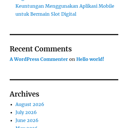
Keuntungan Menggunakan Aplikasi Mobile
untuk Bermain Slot Digital
Recent Comments
A WordPress Commenter
on
Hello world!
Archives
August 2026
July 2026
June 2026