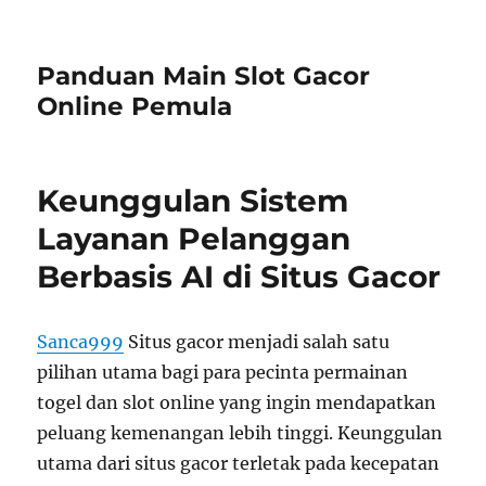
Panduan Main Slot Gacor
Online Pemula
Keunggulan Sistem
Layanan Pelanggan
Berbasis AI di Situs Gacor
Sanca999
Situs gacor menjadi salah satu
pilihan utama bagi para pecinta permainan
togel dan slot online yang ingin mendapatkan
peluang kemenangan lebih tinggi. Keunggulan
utama dari situs gacor terletak pada kecepatan