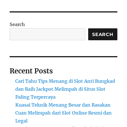
Search
SEARCH
Recent Posts
Cari Tahu Tips Menang di Slot Anti Rungkad
dan Raih Jackpot Melimpah di Situs Slot
Paling Terpercaya
Kuasai Teknik Menang Besar dan Rasakan
Cuan Melimpah dari Slot Online Resmi dan
Legal