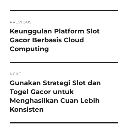
Post
PREVIOUS
navigation
Keunggulan Platform Slot
Previous
post:
Gacor Berbasis Cloud
Computing
NEXT
Gunakan Strategi Slot dan
Next
post:
Togel Gacor untuk
Menghasilkan Cuan Lebih
Konsisten