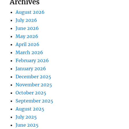
Archives
August 2026
July 2026
June 2026
May 2026
April 2026
March 2026
February 2026
January 2026
December 2025
November 2025
October 2025
September 2025
August 2025
July 2025
June 2025