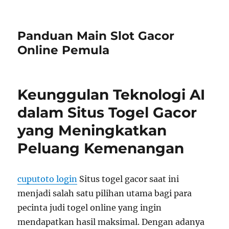
Panduan Main Slot Gacor
Online Pemula
Keunggulan Teknologi AI
dalam Situs Togel Gacor
yang Meningkatkan
Peluang Kemenangan
cuputoto login
Situs togel gacor saat ini
menjadi salah satu pilihan utama bagi para
pecinta judi togel online yang ingin
mendapatkan hasil maksimal. Dengan adanya