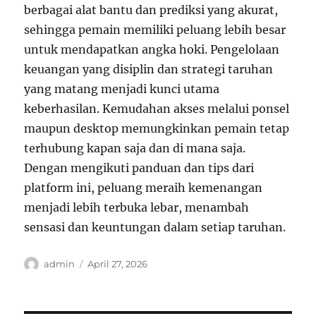
berbagai alat bantu dan prediksi yang akurat,
sehingga pemain memiliki peluang lebih besar
untuk mendapatkan angka hoki. Pengelolaan
keuangan yang disiplin dan strategi taruhan
yang matang menjadi kunci utama
keberhasilan. Kemudahan akses melalui ponsel
maupun desktop memungkinkan pemain tetap
terhubung kapan saja dan di mana saja.
Dengan mengikuti panduan dan tips dari
platform ini, peluang meraih kemenangan
menjadi lebih terbuka lebar, menambah
sensasi dan keuntungan dalam setiap taruhan.
Author
Posted
admin
April 27, 2026
on