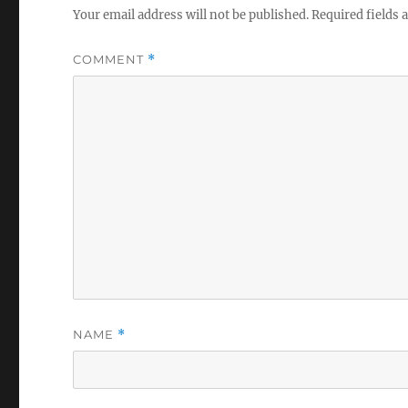
Your email address will not be published.
Required fields
COMMENT
*
NAME
*