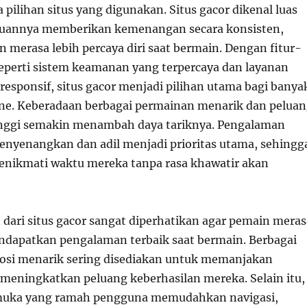
pilihan situs yang digunakan. Situs gacor dikenal luas
annya memberikan kemenangan secara konsisten,
merasa lebih percaya diri saat bermain. Dengan fitur-
seperti sistem keamanan yang terpercaya dan layanan
responsif, situs gacor menjadi pilihan utama bagi banya
line. Keberadaan berbagai permainan menarik dan pelua
nggi semakin menambah daya tariknya. Pengalaman
nyenangkan dan adil menjadi prioritas utama, sehingg
nikmati waktu mereka tanpa rasa khawatir akan
 dari situs gacor sangat diperhatikan agar pemain meras
dapatkan pengalaman terbaik saat bermain. Berbagai
osi menarik sering disediakan untuk memanjakan
 meningkatkan peluang keberhasilan mereka. Selain itu,
muka yang ramah pengguna memudahkan navigasi,