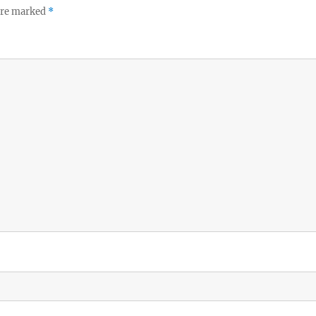
 are marked
*