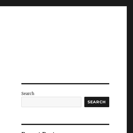
Search
SEARCH