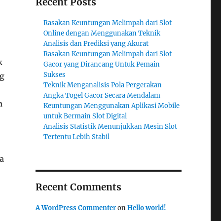
Recent Posts
Rasakan Keuntungan Melimpah dari Slot
Online dengan Menggunakan Teknik
Analisis dan Prediksi yang Akurat
Rasakan Keuntungan Melimpah dari Slot
k
Gacor yang Dirancang Untuk Pemain
Sukses
ng
Teknik Menganalisis Pola Pergerakan
Angka Togel Gacor Secara Mendalam
a
Keuntungan Menggunakan Aplikasi Mobile
untuk Bermain Slot Digital
Analisis Statistik Menunjukkan Mesin Slot
Tertentu Lebih Stabil
a
Recent Comments
A WordPress Commenter
on
Hello world!