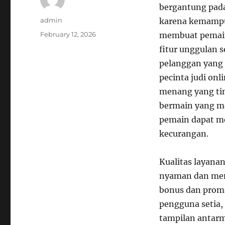
bergantung pada 
Author
admin
karena kemampu
Posted
February 12, 2026
membuat pemain 
on
fitur unggulan 
pelanggan yang 
pecinta judi on
menang yang ti
bermain yang me
pemain dapat me
kecurangan.
Kualitas layanan
nyaman dan men
bonus dan prom
pengguna setia,
tampilan antar