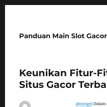
Panduan Main Slot Gaco
Keunikan Fitur-F
Situs Gacor Terba
abutogel
Dalam d