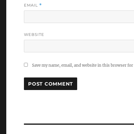
EMAIL
*
WEBSITE
Save my name, email, and website in this browser for
Post