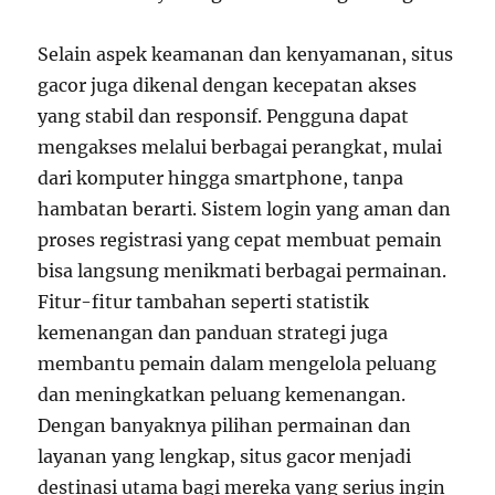
Selain aspek keamanan dan kenyamanan, situs
gacor juga dikenal dengan kecepatan akses
yang stabil dan responsif. Pengguna dapat
mengakses melalui berbagai perangkat, mulai
dari komputer hingga smartphone, tanpa
hambatan berarti. Sistem login yang aman dan
proses registrasi yang cepat membuat pemain
bisa langsung menikmati berbagai permainan.
Fitur-fitur tambahan seperti statistik
kemenangan dan panduan strategi juga
membantu pemain dalam mengelola peluang
dan meningkatkan peluang kemenangan.
Dengan banyaknya pilihan permainan dan
layanan yang lengkap, situs gacor menjadi
destinasi utama bagi mereka yang serius ingin