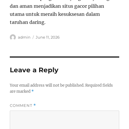
dan aman menjadikan situs gacor pilihan
utama untuk meraih kesuksesan dalam
taruhan daring.
Author
Posted
admin
June 11, 2026
on
Leave a Reply
Your email address will not be published.
Required fields
are marked
*
COMMENT
*