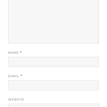
NAME
*
EMAIL
*
WEBSITE