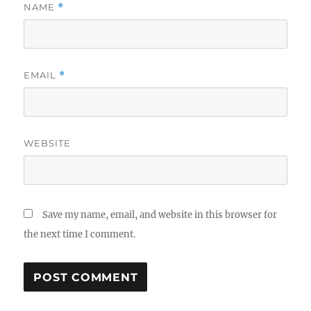
NAME
*
EMAIL
*
WEBSITE
Save my name, email, and website in this browser for
the next time I comment.