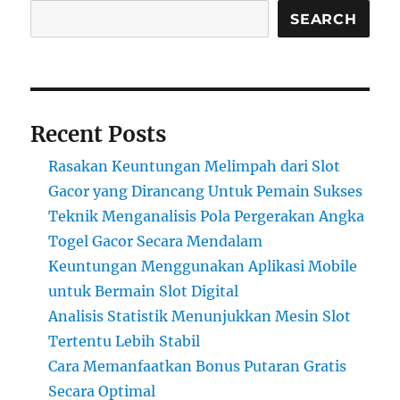
SEARCH
Recent Posts
Rasakan Keuntungan Melimpah dari Slot
Gacor yang Dirancang Untuk Pemain Sukses
Teknik Menganalisis Pola Pergerakan Angka
Togel Gacor Secara Mendalam
Keuntungan Menggunakan Aplikasi Mobile
untuk Bermain Slot Digital
Analisis Statistik Menunjukkan Mesin Slot
Tertentu Lebih Stabil
Cara Memanfaatkan Bonus Putaran Gratis
Secara Optimal