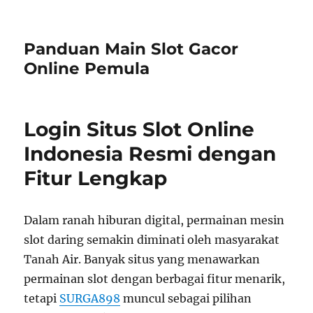
Panduan Main Slot Gacor
Online Pemula
Login Situs Slot Online
Indonesia Resmi dengan
Fitur Lengkap
Dalam ranah hiburan digital, permainan mesin
slot daring semakin diminati oleh masyarakat
Tanah Air. Banyak situs yang menawarkan
permainan slot dengan berbagai fitur menarik,
tetapi
SURGA898
muncul sebagai pilihan