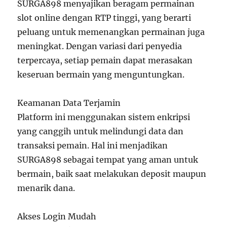
SURGA898 menyajikan beragam permainan
slot online dengan RTP tinggi, yang berarti
peluang untuk memenangkan permainan juga
meningkat. Dengan variasi dari penyedia
terpercaya, setiap pemain dapat merasakan
keseruan bermain yang menguntungkan.
Keamanan Data Terjamin
Platform ini menggunakan sistem enkripsi
yang canggih untuk melindungi data dan
transaksi pemain. Hal ini menjadikan
SURGA898 sebagai tempat yang aman untuk
bermain, baik saat melakukan deposit maupun
menarik dana.
Akses Login Mudah