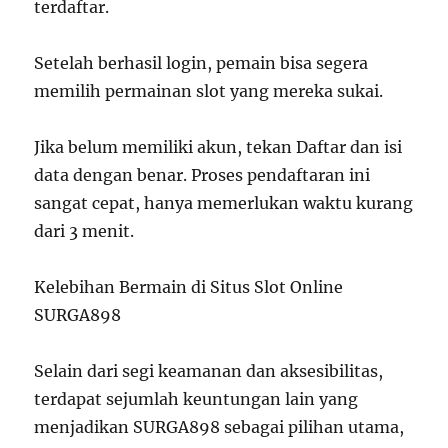
terdaftar.
Setelah berhasil login, pemain bisa segera
memilih permainan slot yang mereka sukai.
Jika belum memiliki akun, tekan Daftar dan isi
data dengan benar. Proses pendaftaran ini
sangat cepat, hanya memerlukan waktu kurang
dari 3 menit.
Kelebihan Bermain di Situs Slot Online
SURGA898
Selain dari segi keamanan dan aksesibilitas,
terdapat sejumlah keuntungan lain yang
menjadikan SURGA898 sebagai pilihan utama,