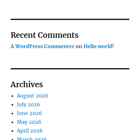
Recent Comments
A WordPress Commenter
on
Hello world!
Archives
August 2026
July 2026
June 2026
May 2026
April 2026
March 2026